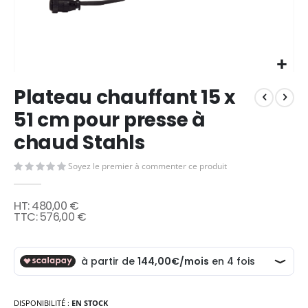
Skip
Plateau chauffant 15 x
to
the
51 cm pour presse à
beginning
chaud Stahls
of
the
images
Soyez le premier à commenter ce produit
gallery
480,00 €
576,00 €
DISPONIBILITÉ :
EN STOCK