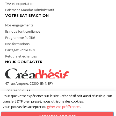
TVA et exportation
Paiement Mandat Administratif
VOTRE SATISFACTION
Nos engagements
Ils nous font confiance
Programme fidélité
Nos formations
Partagez votre avis
Retours et échanges
NOUS CONTACTER
47 rue Ampère, 95300, ENNERY
+331 34 33 01 55
Pour que votre expérience sur le site Créadhésif soit aussi réussie qu’un
contact@creadhesif.com
transfert DTF bien pressé, nous utilisons des cookies.
Lun - Ven / 9h30 - 12h00 & 14h00 - 17h00
Vous pouvez les accepter ou
gérer vos préférences
.