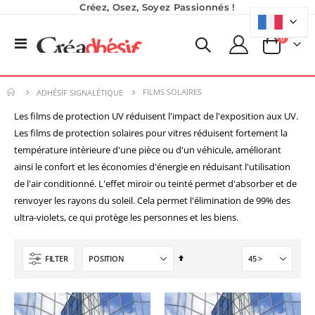
Créez, Osez, Soyez Passionnés !
produits
0
Basculer
Panier
la
navigation
FILMS SOLAIRES
ADHÉSIF SIGNALÉTIQUE
Les films de protection UV réduisent l'impact de l'exposition aux UV.
Les films de protection solaires pour vitres réduisent fortement la
température intèrieure d'une pièce ou d'un véhicule, améliorant
Planche de Transfert DTF UV - Format A3 - 27 x 42 cm
Nouveauté ! Tour de rangement pour Flex ou Vinyle - 36 emplacements
ainsi le confort et les économies d'énergie en réduisant l'utilisation
7,92 €
49,99 €
de l'air conditionné. L'effet miroir ou teinté permet d'absorber et de
9,50 €
59,99 €
renvoyer les rayons du soleil. Cela permet l'élimination de 99% des
6,50 €
À partir de
ultra-violets, ce qui protège les personnes et les biens.
Imprimante Versiflex Objet et Textile : Kit Versiflex SG1000
Rating:
Encre pour transfert DTF - 2eme Génération - Blanc - 1L
0%
1 350,95 €
Par
FILTER
40,83 €
1 621,14 €
ordre
49,00 €
décroissant
Formation en présentiel (demi-journée)