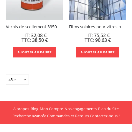
Vernis de scellement 3950 3M™
Films solaires pour vitres pose extérieur Argent clair 60 µm - Laize 1830 mm / Disponible au mètre
32,08 €
75,52 €
38,50 €
90,63 €
AJOUTER AU PANIER
AJOUTER AU PANIER
A propos
Blog
Mon Compte
Nos engagements
Plan du Site
Recherche avancée
Commandes et Retours
Contactez-nous !