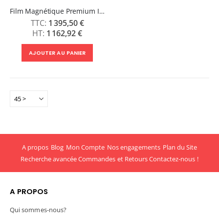
Film Magnétique Premium Imprimable 300 µm
1 395,50 €
1 162,92 €
AJOUTER AU PANIER
A propos
Blog
Mon Compte
Nos engagements
Plan du Site
Recherche avancée
Commandes et Retours
Contactez-nous !
A PROPOS
Qui sommes-nous?