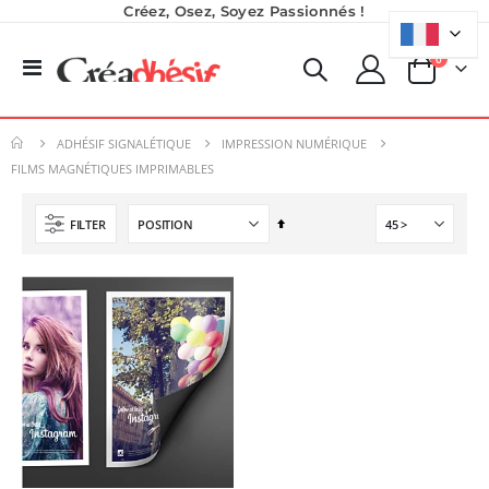
Créez, Osez, Soyez Passionnés !
produits
0
Basculer
Panier
la
Nouveauté ! Tour de rangement pour Flex ou Vinyle - 36 emplacements
Formation en présentiel (demi-journée)
navigation
49,99 €
0,00 €
ADHÉSIF SIGNALÉTIQUE
IMPRESSION NUMÉRIQUE
59,99 €
0,00 €
FILMS MAGNÉTIQUES IMPRIMABLES
Planche de Transfert DTF - Format A3 - 28 x 42 cm - Expédié en 6 heures
Imprimante UV LED SureColor SC-V1000 EPSON - Garantie 3 ans
Par
Rating:
FILTER
8,25 €
0%
ordre
7 491,67 €
9,90 €
décroissant
8 990,00 €
5,40 €
À partir de
Pack 6L Encres pour transfert DTF avec solution de nettoyage
Rating:
0%
240,83 €
289,00 €