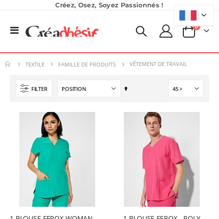
Créez, Osez, Soyez Passionnés !
produits
0
Basculer
Panier
la
Formation en présentiel (demi-journée)
Encre pour transfert DTF - 2eme Génération - Blanc - 1L
navigation
0,00 €
40,83 €
VÊTEMENT DE TRAVAIL
TEXTILE
FAMILLE DE PRODUITS
0,00 €
49,00 €
Par
FILTER
Planche de Transfert DTF UV - Format A3 - 27 x 42 cm
Planche de Transfert DTF - Format A3 - 28 x 42 cm - Expédié en 6 heures
ordre
7,92 €
8,25 €
décroissant
9,50 €
9,90 €
6,50 €
5,40 €
À partir de
À partir de
Imprimante UV LED SureColor SC-V1000 EPSON - Garantie 3 ans
Rating:
0%
7 491,67 €
8 990,00 €
1 BLOUSE FEROX WOMAN - ROLY
1 BLOUSE FEROX - ROLY