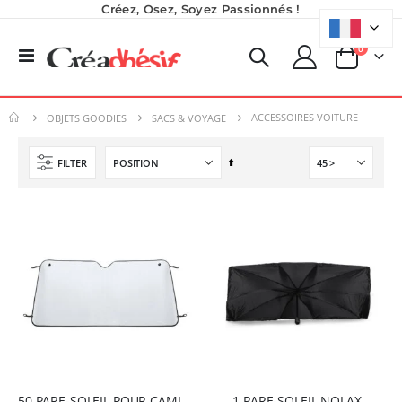
Créez, Osez, Soyez Passionnés !
produits
0
Basculer
Panier
la
Planche de Transfert DTF UV - Format A3 - 27 x 42 cm
Nouveauté ! Tour de rangement pour Flex ou Vinyle - 36 emplacements
navigation
7,92 €
49,99 €
ACCESSOIRES VOITURE
OBJETS GOODIES
SACS & VOYAGE
9,50 €
59,99 €
6,50 €
À partir de
Par
FILTER
Planche de Transfert DTF - Format A3 - 28 x 42 cm - Expédié en 6 heures
ordre
Imprimante Versiflex Objet et Textile : Kit Versiflex SG1000
8,25 €
décroissant
Rating:
9,90 €
0%
1 350,95 €
5,40 €
À partir de
1 621,14 €
Imprimante UV LED SureColor SC-V1000 EPSON - Garantie 3 ans
Rating:
0%
7 491,67 €
8 990,00 €
50 PARE-SOLEIL POUR CAMIONETTE COLUMBIA
1 PARE-SOLEIL NOLAX