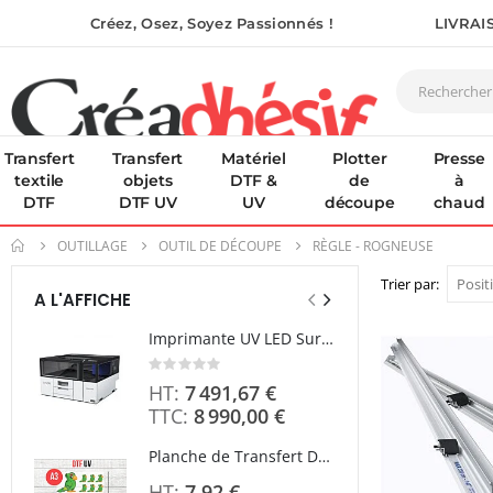
Créez, Osez, Soyez Passionnés !
LIVRAI
Transfert
Transfert
Matériel
Plotter
Presse
textile
objets
DTF &
de
à
DTF
DTF UV
UV
découpe
chaud
OUTILLAGE
OUTIL DE DÉCOUPE
RÈGLE - ROGNEUSE
Trier par
A L'AFFICHE
Imprimante UV LED SureColor SC-V1000 EPSON - Garantie 3 ans
Rating:
0%
7 491,67 €
8 990,00 €
Planche de Transfert DTF UV - Format A3 - 27 x 42 cm
Rating
0%
7,92 €