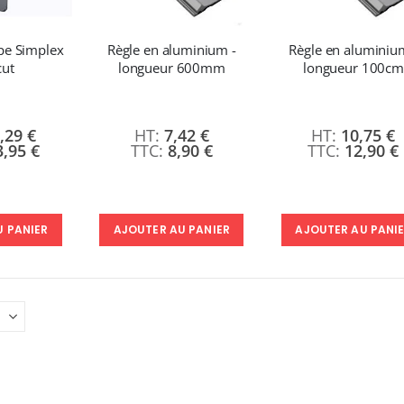
240,83 €
9,90 €
289,00 €
5,40 €
À partir de
pe Simplex
Règle en aluminium -
Règle en aluminiu
Imprimante Versiflex Objet et Textile : Kit Versiflex SG1000
cut
longueur 600mm
longueur 100cm
:
1 350,95 €
1 621,14 €
,29 €
7,42 €
10,75 €
3,95 €
8,90 €
12,90 €
U PANIER
AJOUTER AU PANIER
AJOUTER AU PANI