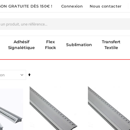
SON GRATUITE DÈS 150€ !
Connexion
Nous contacter
Adhésif
Flex
Transfert
Sublimation
Signalétique
Flock
Textile
Par
ordre
décroissant
Nouveauté ! Tour de rangement pour Flex ou Vinyle - 36 emplacements
Formation en présentiel (demi-journée)
49,99 €
0,00 €
59,99 €
0,00 €
Pack 6L Encres pour transfert DTF avec solution de nettoyage
Planche de Transfert DTF - Format A3 - 28 x 42 cm - Expédié en 6 heures
:
8,25 €