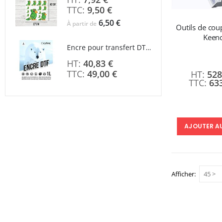
9,50 €
6,50 €
À partir de
Outils de cou
Keen
Rating
Encre pour transfert DTF - 2eme Génération - Blanc - 1L
0%
40,83 €
49,00 €
528
63
AJOUTER A
Afficher