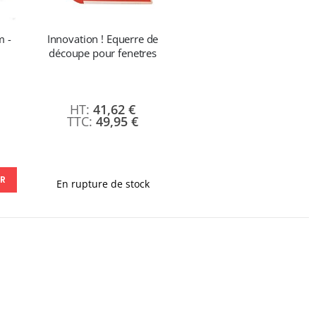
m -
Innovation ! Equerre de
découpe pour fenetres
41,62 €
49,95 €
ER
En rupture de stock