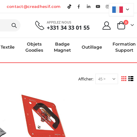
contact@creadhesif.com
APPELEZ NOUS
produi
0
+331 34 33 01 55
Panier
Objets
Badge
Formation
Textile
Outillage
Goodies
Magnet
Support
Afficher
Afficher
Grille
Li
en