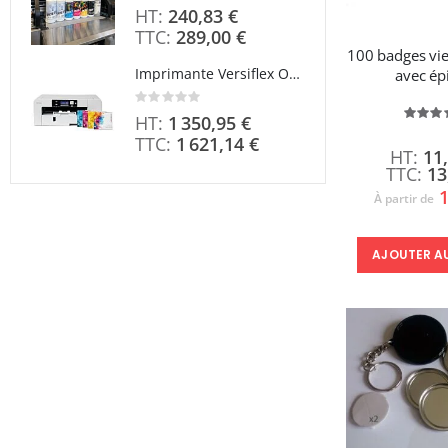
0%
240,83 €
289,00 €
100 badges v
Imprimante Versiflex Objet et Textile : Kit Versiflex SG1000
avec ép
Rating:
0%
É
1 350,95 €
9
1 621,14 €
11
13
1
À partir de
AJOUTER A