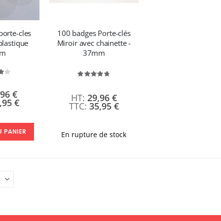
orte-cles
100 badges Porte-clés
plastique
Miroir avec chainette -
mm
37mm
valuation:
Évaluation:
%
95%
,96 €
29,96 €
,95 €
35,95 €
U PANIER
En rupture de stock