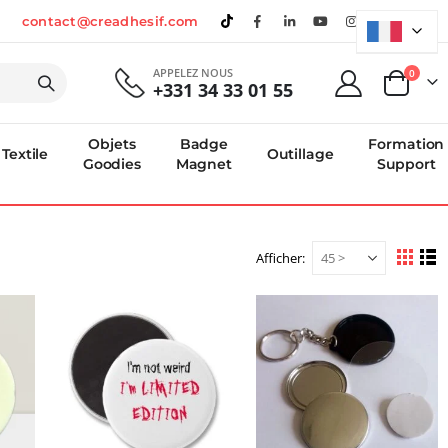
contact@creadhesif.com
APPELEZ NOUS
produi
0
+331 34 33 01 55
Panier
Objets
Badge
Formation
Textile
Outillage
Goodies
Magnet
Support
Afficher
Afficher
Grille
Li
en