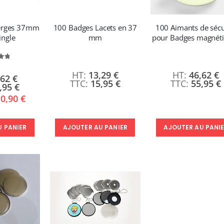
7,92 €
59,99 €
9,50 €
ierges 37mm
100 Badges Lacets en 37
100 Aimants de sécu
6,50 €
Formation en présentiel (demi-journée)
À partir de
ingle
mm
pour Badges magnét
0,00 €
0,00 €
valuation:
6%
13,29 €
46,62 €
,62 €
15,95 €
55,95 €
,95 €
0,90 €
AJOUTER AU PANIER
AJOUTER AU PANI
U PANIER