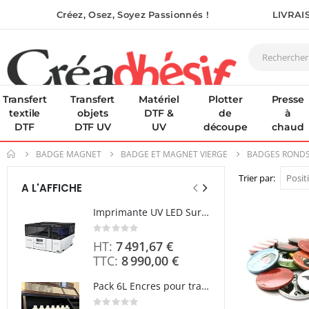
Créez, Osez, Soyez Passionnés !
LIVRAI
Transfert
Transfert
Matériel
Plotter
Presse
textile
objets
DTF &
de
à
DTF
DTF UV
UV
découpe
chaud
BADGE MAGNET
BADGE ET MAGNET VIERGE
BADGES ROND
Trier par
A L'AFFICHE
Imprimante UV LED SureColor SC-V1000 EPSON - Garantie 3 ans
Rating:
0%
7 491,67 €
8 990,00 €
Pack 6L Encres pour transfert DTF avec solution de nettoyage
Rating: