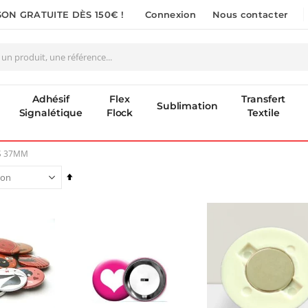
SON GRATUITE DÈS 150€ !
Connexion
Nous contacter
Adhésif
Flex
Transfert
Sublimation
Signalétique
Flock
Textile
S 37MM
Par
ordre
décroissant
Planche de Transfert DTF - Format A3 - 28 x 42 cm - Expédié en 6 heures
Encre pour transfert DTF - 2eme Génération - Blanc - 1L
8,25 €
40,83 €
9,90 €
49,00 €
5,40 €
À partir de
Nouveauté ! Tour de rangement pour Flex ou Vinyle - 36 emplacements
Planche de Transfert DTF UV - Format A3 - 27 x 42 cm
49,99 €