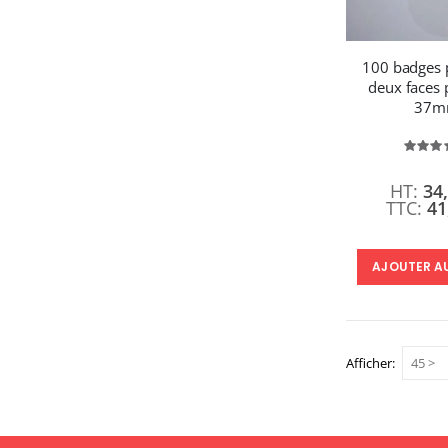
100 badges p
deux faces 
37
É
80
34
41
AJOUTER A
Afficher