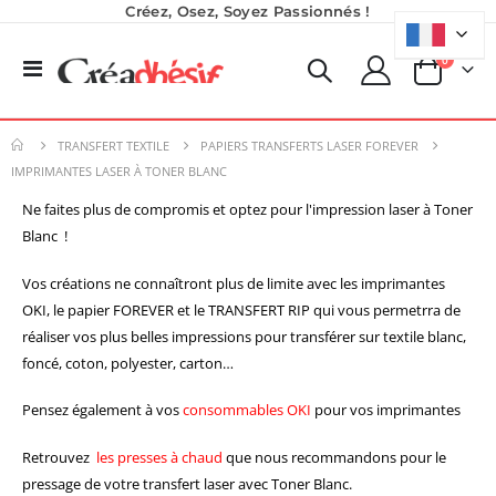
Créez, Osez, Soyez Passionnés !
produits
0
Basculer
Panier
la
Planche de Transfert DTF - Format A3 - 28 x 42 cm - Expédié en 6 heures
Nouveauté ! Tour de rangement pour Flex ou Vinyle - 36 emplacements
navigation
8,25 €
49,99 €
TRANSFERT TEXTILE
PAPIERS TRANSFERTS LASER FOREVER
9,90 €
59,99 €
IMPRIMANTES LASER À TONER BLANC
5,40 €
À partir de
Ne faites plus de compromis et optez pour l'impression laser à Toner
Formation en présentiel (demi-journée)
Encre pour transfert DTF - 2eme Génération - Blanc - 1L
Blanc !
0,00 €
40,83 €
0,00 €
Vos créations ne connaîtront plus de limite avec les imprimantes
49,00 €
OKI, le papier FOREVER et le TRANSFERT RIP qui vous permetrra de
Planche de Transfert DTF UV - Format A3 - 27 x 42 cm
réaliser vos plus belles impressions pour transférer sur textile blanc,
7,92 €
foncé, coton, polyester, carton…
9,50 €
6,50 €
À partir de
Pensez également à vos
consommables OKI
pour vos imprimantes
Retrouvez
les presses à chaud
que nous recommandons pour le
pressage de votre transfert laser avec Toner Blanc.