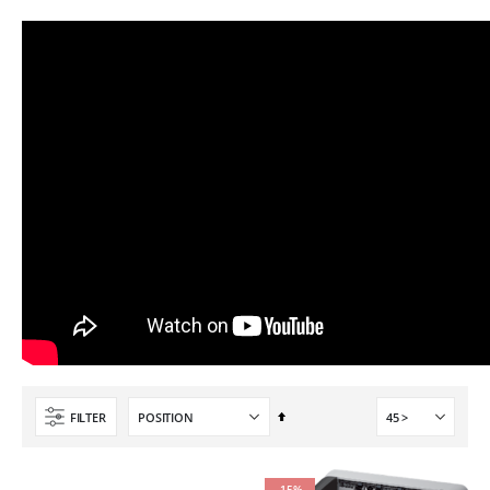
Par
FILTER
ordre
décroissant
-15%