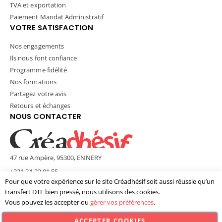
TVA et exportation
Paiement Mandat Administratif
VOTRE SATISFACTION
Nos engagements
Ils nous font confiance
Programme fidélité
Nos formations
Partagez votre avis
Retours et échanges
NOUS CONTACTER
47 rue Ampère, 95300, ENNERY
+331 34 33 01 55
Pour que votre expérience sur le site Créadhésif soit aussi réussie qu’un
contact@creadhesif.com
transfert DTF bien pressé, nous utilisons des cookies.
Lun - Ven / 9h30 - 12h00 & 14h00 - 17h00
Vous pouvez les accepter ou
gérer vos préférences
.
ACCEPTER COOKIES