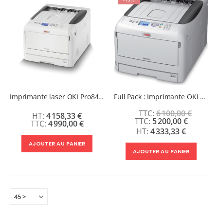
Imprimante laser OKI Pro8432WT Toner Blanc A3
Full Pack : Imprimante OKI Pro8432WT + 200 feuilles A3 (A+B)
6 100,00 €
4 158,33 €
Prix
5 200,00 €
4 990,00 €
Spécial
4 333,33 €
AJOUTER AU PANIER
AJOUTER AU PANIER