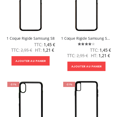
1 Coque Rigide Samsung S8
1 Coque Rigide Samsung S8 Plus
Prix
1,45 €
Évaluation:
Spécial
80%
Prix
2,95 €
1,21 €
1,45 €
Spécial
2,95 €
1,21 €
AJOUTER AU PANIER
AJOUTER AU PANIER
-51%
-51%