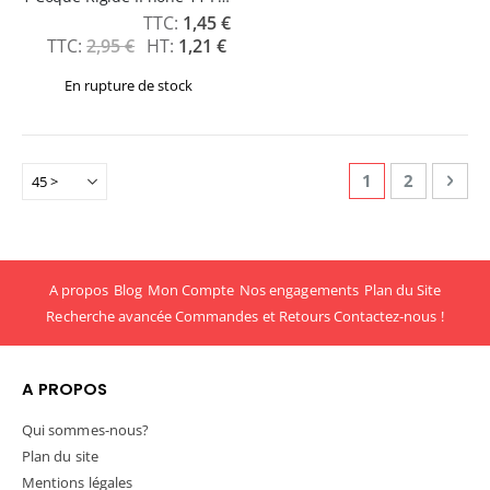
Prix
1,45 €
Spécial
2,95 €
1,21 €
En rupture de stock
Page
Vous lisez actu
Page
Page
Suiv
1
2
A propos
Blog
Mon Compte
Nos engagements
Plan du Site
Recherche avancée
Commandes et Retours
Contactez-nous !
A PROPOS
Qui sommes-nous?
Plan du site
Mentions légales