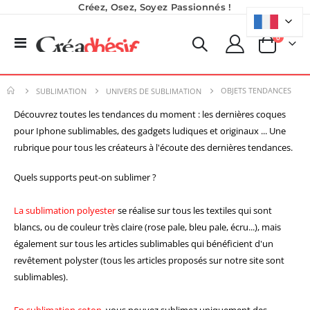
Créez, Osez, Soyez Passionnés !
produits
0
Basculer
Panier
la
navigation
OBJETS TENDANCES
SUBLIMATION
UNIVERS DE SUBLIMATION
Découvrez toutes les tendances du moment : les dernières coques
pour Iphone sublimables, des gadgets ludiques et originaux ...
Une
rubrique pour tous les créateurs à l'écoute des dernières tendances.
Quels supports peut-on sublimer ?
La sublimation polyester
se réalise sur tous les textiles qui sont
blancs, ou de couleur très claire (rose pale, bleu pale, écru...), mais
également sur tous les articles sublimables qui bénéficient d'un
revêtement polyster (tous les articles proposés sur notre site sont
sublimables).
En sublimation coton
, vous pouvez sublimez uniquement des