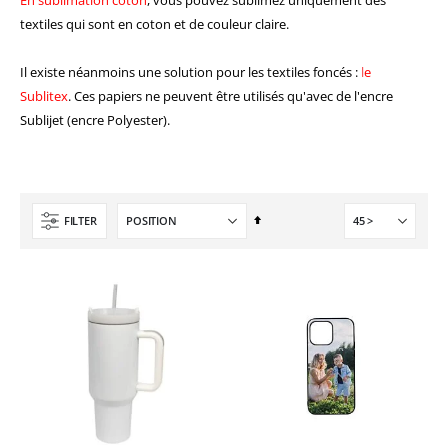
textiles qui sont en coton et de couleur claire.
Il existe néanmoins une solution pour les textiles foncés :
l
e
Sublitex
.
Ces papiers ne peuvent être utilisés qu'avec de l'encre
Sublijet (encre Polyester).
Imprimante UV LED SureColor SC-V1000 EPSON - Garantie 3 ans
Formation en présentiel (demi-journée)
Rating:
0%
0,00 €
7 491,67 €
0,00 €
Par
FILTER
8 990,00 €
ordre
Planche de Transfert DTF UV - Format A3 - 27 x 42 cm
Imprimante Versiflex Objet et Textile : Kit Versiflex SG1000
décroissant
Rating:
7,92 €
0%
9,50 €
1 350,95 €
1 621,14 €
6,50 €
À partir de
Pack 6L Encres pour transfert DTF avec solution de nettoyage
Rating:
0%
240,83 €
289,00 €