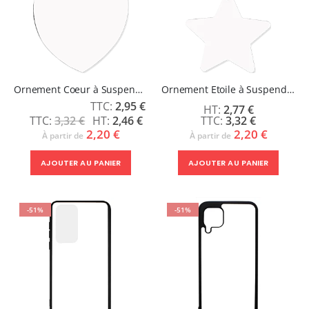
Ornement Coeur à Suspendre 2 faces
Ornement Etoile à Suspendre 2 faces
Prix
2,95 €
2,77 €
Spécial
3,32 €
2,46 €
3,32 €
2,20 €
2,20 €
À partir de
À partir de
AJOUTER AU PANIER
AJOUTER AU PANIER
-51%
-51%