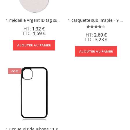
1 médaille Argent ID tag sublimable 1 face
1 casquette sublimable - 9 coloris au choix
1,32 €
Évaluation:
80%
1,59 €
2,69 €
3,23 €
AJOUTER AU PANIER
AJOUTER AU PANIER
-51%
1 Coque Rigide IPhone 11 Pro Max