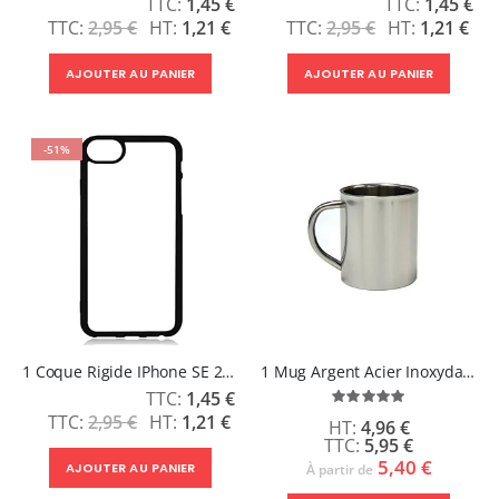
Prix
Prix
1,45 €
1,45 €
Spécial
Spécial
2,95 €
1,21 €
2,95 €
1,21 €
AJOUTER AU PANIER
AJOUTER AU PANIER
-51%
1 Coque Rigide IPhone SE 2020
1 Mug Argent Acier Inoxydable - LUNA
Prix
1,45 €
Évaluation:
Spécial
100%
2,95 €
1,21 €
4,96 €
5,95 €
5,40 €
AJOUTER AU PANIER
À partir de