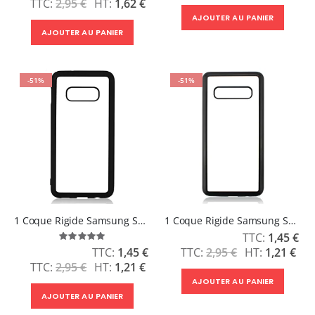
2,95 €
1,62 €
AJOUTER AU PANIER
AJOUTER AU PANIER
-51%
-51%
1 Coque Rigide Samsung S10E
1 Coque Rigide Samsung S10 Plus
Prix
1,45 €
Évaluation:
Spécial
100%
Prix
2,95 €
1,21 €
1,45 €
Spécial
2,95 €
1,21 €
AJOUTER AU PANIER
AJOUTER AU PANIER