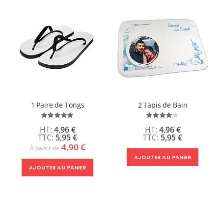
1 Paire de Tongs
2 Tapis de Bain
Évaluation:
Évaluation:
100%
80%
4,96 €
4,96 €
5,95 €
5,95 €
4,90 €
À partir de
AJOUTER AU PANIER
AJOUTER AU PANIER