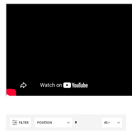
Pack 6L Encres pour transfert DTF avec solution de nettoyage
Planche de Transfert DTF UV - Format A3 - 27 x 42 cm
Rating:
7,92 €
0%
240,83 €
9,50 €
289,00 €
6,50 €
À partir de
Planche de Transfert DTF - Format A3 - 28 x 42 cm - Expédié en 6 heures
Formation en présentiel (demi-journée)
8,25 €
0,00 €
9,90 €
0,00 €
5,40 €
À partir de
Imprimante UV LED SureColor SC-V1000 EPSON - Garantie 3 ans
Rating:
0%
7 491,67 €
8 990,00 €
Par
FILTER
ordre