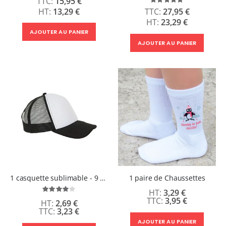
15,95 €
Évaluation:
100%
13,29 €
27,95 €
23,29 €
AJOUTER AU PANIER
AJOUTER AU PANIER
1 casquette sublimable - 9 coloris au choix
1 paire de Chaussettes
Évaluation:
3,29 €
80%
3,95 €
2,69 €
3,23 €
AJOUTER AU PANIER