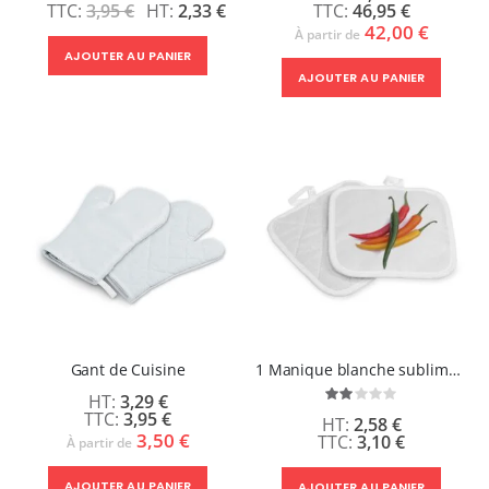
3,95 €
2,33 €
46,95 €
42,00 €
À partir de
AJOUTER AU PANIER
AJOUTER AU PANIER
Gant de Cuisine
1 Manique blanche sublimable
3,29 €
Évaluation:
40%
3,95 €
2,58 €
3,50 €
3,10 €
À partir de
AJOUTER AU PANIER
AJOUTER AU PANIER