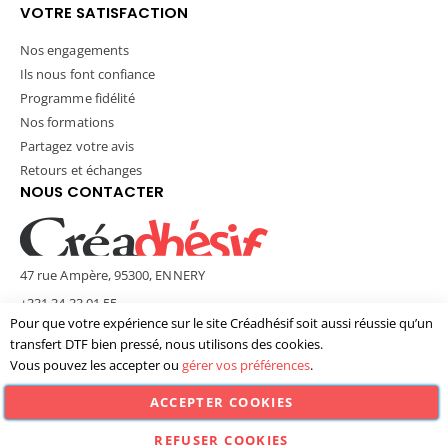
VOTRE SATISFACTION
Nos engagements
Ils nous font confiance
Programme fidélité
Nos formations
Partagez votre avis
Retours et échanges
NOUS CONTACTER
47 rue Ampère, 95300, ENNERY
+331 34 33 01 55
Pour que votre expérience sur le site Créadhésif soit aussi réussie qu’un
contact@creadhesif.com
transfert DTF bien pressé, nous utilisons des cookies.
Lun - Ven / 9h30 - 12h00 & 14h00 - 17h00
Vous pouvez les accepter ou
gérer vos préférences
.
ACCEPTER COOKIES
© Créadhésif 2025. Tous Droits Réservés.
REFUSER COOKIES