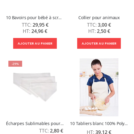
10 Bavoirs pour bébé à scratch
Collier pour animaux
29,95 €
3,00 €
24,96 €
2,50 €
AJOUTER AU PANIER
AJOUTER AU PANIER
-29%
Écharpes Sublimables pour Animaux
10 Tabliers blanc 100% Polyester
Prix
2,80 €
39,12 €
Spécial