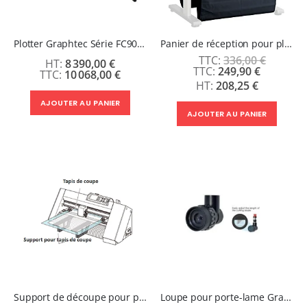
Plotter Graphtec Série FC9000-160 - Garantie 3 ans
Panier de réception pour plotter Graphec CE7000-60
336,00 €
8 390,00 €
Prix
249,90 €
10 068,00 €
Spécial
208,25 €
AJOUTER AU PANIER
AJOUTER AU PANIER
Support de découpe pour plotter Graphtec CE-8000-40 & 60
Loupe pour porte-lame Graphtec