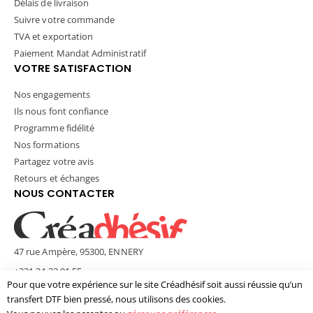
Délais de livraison
Suivre votre commande
TVA et exportation
Paiement Mandat Administratif
VOTRE SATISFACTION
Nos engagements
Ils nous font confiance
Programme fidélité
Nos formations
Partagez votre avis
Retours et échanges
NOUS CONTACTER
47 rue Ampère, 95300, ENNERY
+331 34 33 01 55
Pour que votre expérience sur le site Créadhésif soit aussi réussie qu’un
contact@creadhesif.com
transfert DTF bien pressé, nous utilisons des cookies.
Lun - Ven / 9h30 - 12h00 & 14h00 - 17h00