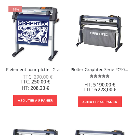
-14%
Piétement pour plotter Graphtec CE7000-60
Plotter Graphtec Série FC9000-75 - Garantie 3 ans
290,00 €
Évaluation:
Prix
250,00 €
100%
5 190,00 €
Spécial
208,33 €
6 228,00 €
AJOUTER AU PANIER
AJOUTER AU PANIER