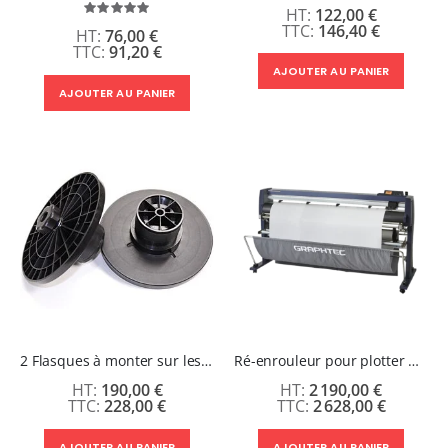
Évaluation:
122,00 €
100%
146,40 €
76,00 €
91,20 €
AJOUTER AU PANIER
AJOUTER AU PANIER
2 Flasques à monter sur les rouleaux pour plotter FC9000
Ré-enrouleur pour plotter Graphtec FC9000-140 ou FC9000-160.
190,00 €
2 190,00 €
228,00 €
2 628,00 €
AJOUTER AU PANIER
AJOUTER AU PANIER