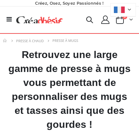
Créez, Osez, Soyez Passionnés !
produits
0
Basculer
Panier
la
navigation
PRESSE À MUGS
PRESSE À CHAUD
Retrouvez une large
gamme de presse à mugs
vous permettant de
personnaliser des mugs
et tasses ainsi que des
gourdes !
Imprimante UV LED SureColor SC-V1000 EPSON - Garantie 3 ans
Encre pour transfert DTF - 2eme Génération - Blanc - 1L