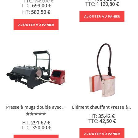
749,00 €
1 120,80 €
Prix
699,00 €
Spécial
582,50 €
AJOUTER AU PANIER
AJOUTER AU PANIER
Presse à mugs double avec éléments chauffants longs
Elément chauffant Presse à mugs - EXPRESSO - Diamètre 45 x 55 mm
Évaluation:
35,42 €
100%
42,50 €
291,67 €
350,00 €
AJOUTER AU PANIER