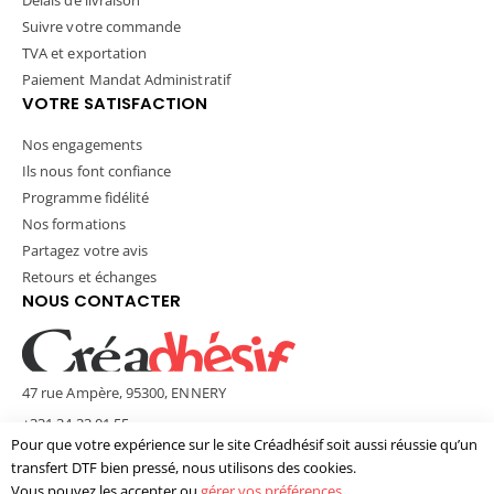
Suivre votre commande
TVA et exportation
Paiement Mandat Administratif
VOTRE SATISFACTION
Nos engagements
Ils nous font confiance
Programme fidélité
Nos formations
Partagez votre avis
Retours et échanges
NOUS CONTACTER
47 rue Ampère, 95300, ENNERY
+331 34 33 01 55
Pour que votre expérience sur le site Créadhésif soit aussi réussie qu’un
contact@creadhesif.com
transfert DTF bien pressé, nous utilisons des cookies.
Lun - Ven / 9h30 - 12h00 & 14h00 - 17h00
Vous pouvez les accepter ou
gérer vos préférences
.