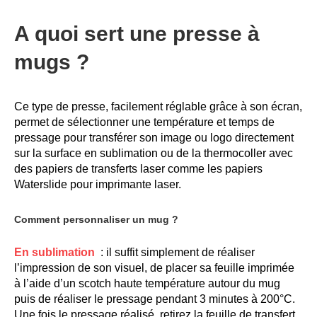
Rating:
0%
40,83 €
7 491,67 €
A quoi sert une presse à
49,00 €
8 990,00 €
mugs ?
Nouveauté ! Tour de rangement pour Flex ou Vinyle - 36 emplacements
Formation en présentiel (demi-journée)
49,99 €
0,00 €
59,99 €
Ce type de presse, facilement réglable grâce à son écran,
0,00 €
permet de sélectionner une température et temps de
Planche de Transfert DTF UV - Format A3 - 27 x 42 cm
pressage pour transférer son image ou logo directement
sur la surface en sublimation ou de la thermocoller avec
7,92 €
9,50 €
des papiers de transferts laser comme les papiers
Waterslide pour imprimante laser.
6,50 €
À partir de
Comment personnaliser un mug ?
En sublimation
: il suffit simplement de réaliser
l’impression de son visuel, de placer sa feuille imprimée
à l’aide d’un scotch haute température autour du mug
puis de réaliser le pressage pendant 3 minutes à 200°C.
Une fois le pressage réalisé, retirez la feuille de transfert