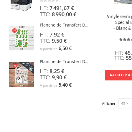
Rating:
0%
7 491,67 €
8 990,00 €
Vinyle semi
Spécial 
Planche de Transfert DTF UV - Format A3 - 27 x 42 cm
- Blanc &
7,92 €
9,50 €
É
1
6,50 €
À partir de
45
55
Planche de Transfert DTF - Format A3 - 28 x 42 cm - Expédié en 6 heures
8,25 €
AJOUTER A
9,90 €
5,40 €
À partir de
Afficher