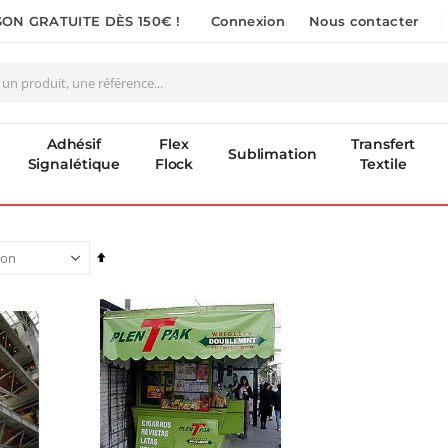
SON GRATUITE DÈS 150€ !
Connexion
Nous contacter
Adhésif
Flex
Transfert
Sublimation
Signalétique
Flock
Textile
Par
ordre
décroissant
Pack 6L Encres pour transfert DTF avec solution de nettoyage
Encre pour transfert DTF - 2eme Génération - Blanc - 1L