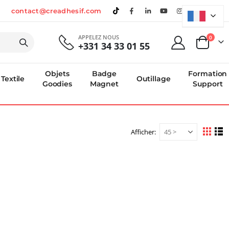
contact@creadhesif.com
APPELEZ NOUS
produi
0
+331 34 33 01 55
Panier
Objets
Badge
Formation
Textile
Outillage
Goodies
Magnet
Support
Afficher
Afficher
Grille
Li
en