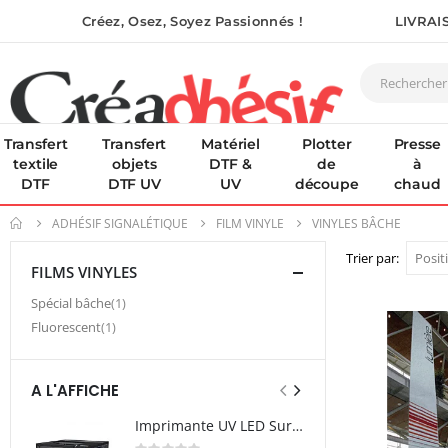
Créez, Osez, Soyez Passionnés !
LIVRAI
Transfert
Transfert
Matériel
Plotter
Presse
textile
objets
DTF &
de
à
DTF
DTF UV
UV
découpe
chaud
ADHÉSIF SIGNALÉTIQUE
FILM VINYLE
VINYLES BÂCHE
Trier par
FILMS VINYLES
article
Spécial bâche
1
article
Fluorescent
1
A L'AFFICHE
Imprimante UV LED SureColor SC-V1000 EPSON - Garantie 3 ans