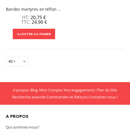
Bandes martyres en téflon pour plotter - Toutes marques
20,75 €
24,90 €
AJOUTER AU PANIER
A propos
Blog
Mon Compte
Nos engagements
Plan du Site
Recherche avancée
Commandes et Retours
Contactez-nous !
A PROPOS
Qui sommes-nous?