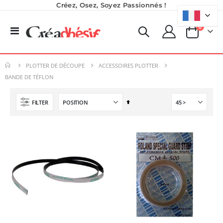
Créez, Osez, Soyez Passionnés !
produits
0
Basculer
Panier
la
navigation
PLOTTER DE DÉCOUPE
ACCESSOIRES PLOTTER
BANDE DE TÉFLON
Par
FILTER
ordre
Formation en présentiel (demi-journée)
Nouveauté ! Tour de rangement pour Flex ou Vinyle - 36 emplacements
décroissant
0,00 €
49,99 €
0,00 €
59,99 €
Imprimante Versiflex Objet et Textile : Kit Versiflex SG1000
Planche de Transfert DTF - Format A3 - 28 x 42 cm - Expédié en 6 heures
Rating:
8,25 €
0%
1 350,95 €
9,90 €
1 621,14 €
5,40 €
À partir de
Pack 6L Encres pour transfert DTF avec solution de nettoyage