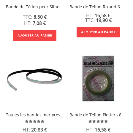
Rating:
0%
Bande de Téflon pour Silhouette Cameo & Portrait
Bande de Téflon Roland 6 mm
240,83 €
16,58 €
289,00 €
8,50 €
19,90 €
7,08 €
AJOUTER AU PANIER
AJOUTER AU PANIER
Toutes les bandes martyres en téflon pour plotter Graphtec
Bande de Téflon Plotter - 8 mm
Évaluation:
Évaluation:
100%
100%
20,83 €
16,58 €