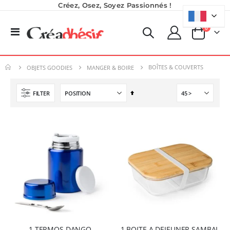
Créez, Osez, Soyez Passionnés !
produits
0
Basculer
Panier
la
Planche de Transfert DTF UV - Format A3 - 27 x 42 cm
Encre pour transfert DTF - 2eme Génération - Blanc - 1L
navigation
7,92 €
40,83 €
BOÎTES & COUVERTS
OBJETS GOODIES
MANGER & BOIRE
9,50 €
49,00 €
6,50 €
À partir de
Par
FILTER
Imprimante Versiflex Objet et Textile : Kit Versiflex SG1000
ordre
Rating:
Nouveauté ! Tour de rangement pour Flex ou Vinyle - 36 emplacements
0%
décroissant
1 350,95 €
49,99 €
1 621,14 €
59,99 €
Imprimante UV LED SureColor SC-V1000 EPSON - Garantie 3 ans
Rating:
0%
7 491,67 €
8 990,00 €
1 TERMOS DANGO
1 BOITE A DEJEUNER SAMBAL