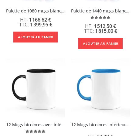
Palette de 1080 mugs blancs 11oz en céramique - 1,08 cts HT /pcs
Palette de 1440 mugs blancs 11oz en céramique - 0,98 cts HT /pcs
1 166,62 €
Évaluation:
100%
1 399,95 €
1 512,50 €
1 815,00 €
AJOUTER AU PANIER
AJOUTER AU PANIER
12 Mugs bicolores avec intérieur et poignée noir - ABBA
12 Mugs bicolores intérieur et poignée Bleu Ciel - ABBA
Évaluation: