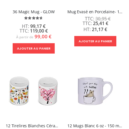
36 Magic Mug - GLOW
Mug Evasé en Porcelaine- 10 oz
30,95 €
Évaluation:
Prix
25,41 €
93%
99,17 €
Spécial
21,17 €
119,00 €
99,00 €
À partir de
AJOUTER AU PANIER
AJOUTER AU PANIER
12 Tirelires Blanches Céramique - PICSOU
12 Mugs Blanc 6 oz - 150 ml - MUGGY