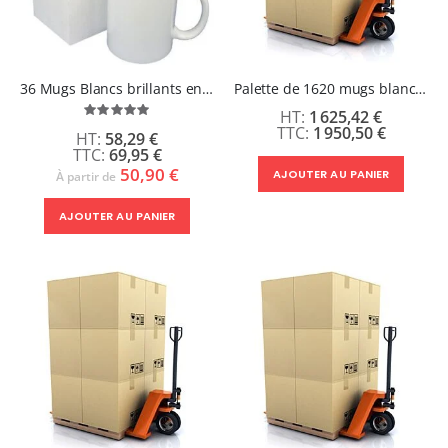
36 Mugs Blancs brillants en céramique + boites individuelles - OSLO
Palette de 1620 mugs blancs 11oz en céramique - 0,96 cts HT /pcs
Évaluation:
1 625,42 €
100%
1 950,50 €
58,29 €
69,95 €
50,90 €
AJOUTER AU PANIER
À partir de
AJOUTER AU PANIER