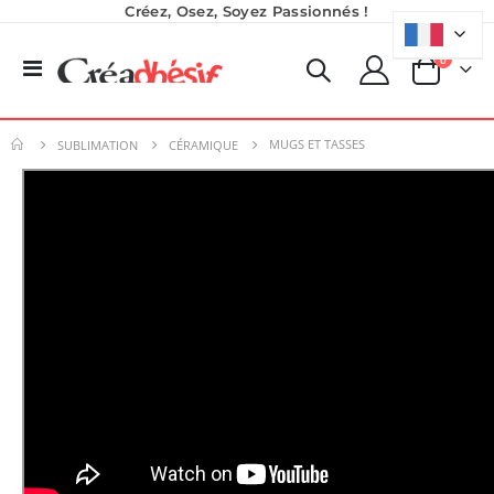
Créez, Osez, Soyez Passionnés !
produits
0
Basculer
Panier
la
navigation
MUGS ET TASSES
SUBLIMATION
CÉRAMIQUE
Imprimante UV LED SureColor SC-V1000 EPSON - Garantie 3 ans
Pack 6L Encres pour transfert DTF avec solution de nettoyage
Rating:
Rating:
0%
0%
7 491,67 €
240,83 €
8 990,00 €
289,00 €
Encre pour transfert DTF - 2eme Génération - Blanc - 1L
Nouveauté ! Tour de rangement pour Flex ou Vinyle - 36 emplacements
40,83 €
49,99 €
49,00 €
59,99 €
Planche de Transfert DTF - Format A3 - 28 x 42 cm - Expédié en 6 heures
8,25 €