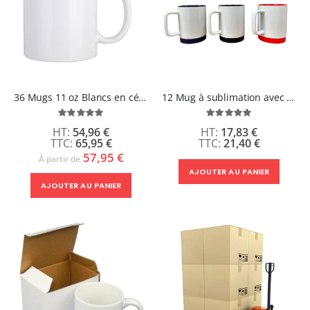
36 Mugs 11 oz Blancs en céramique Brillant - OSLO
12 Mug à sublimation avec base en silicone - SILKY
Évaluation:
Évaluation:
100%
100%
54,96 €
17,83 €
65,95 €
21,40 €
57,95 €
À partir de
AJOUTER AU PANIER
AJOUTER AU PANIER