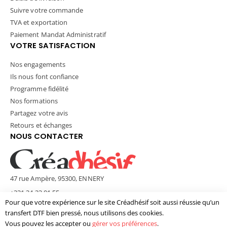
Suivre votre commande
TVA et exportation
Paiement Mandat Administratif
VOTRE SATISFACTION
Nos engagements
Ils nous font confiance
Programme fidélité
Nos formations
Partagez votre avis
Retours et échanges
NOUS CONTACTER
47 rue Ampère, 95300, ENNERY
+331 34 33 01 55
Pour que votre expérience sur le site Créadhésif soit aussi réussie qu’un
contact@creadhesif.com
transfert DTF bien pressé, nous utilisons des cookies.
Lun - Ven / 9h30 - 12h00 & 14h00 - 17h00
Vous pouvez les accepter ou
gérer vos préférences
.