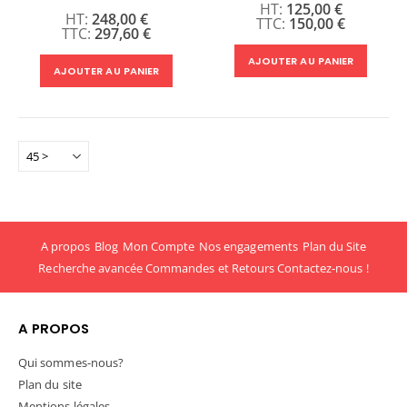
125,00 €
100%
248,00 €
150,00 €
297,60 €
AJOUTER AU PANIER
AJOUTER AU PANIER
A propos
Blog
Mon Compte
Nos engagements
Plan du Site
Recherche avancée
Commandes et Retours
Contactez-nous !
A PROPOS
Qui sommes-nous?
Plan du site
Mentions légales