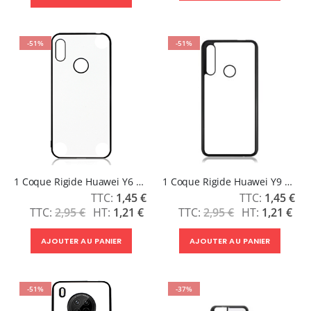
-51%
-51%
1 Coque Rigide Huawei Y6 2019
1 Coque Rigide Huawei Y9 2019
Prix
Prix
1,45 €
1,45 €
Spécial
Spécial
2,95 €
1,21 €
2,95 €
1,21 €
AJOUTER AU PANIER
AJOUTER AU PANIER
-51%
-37%