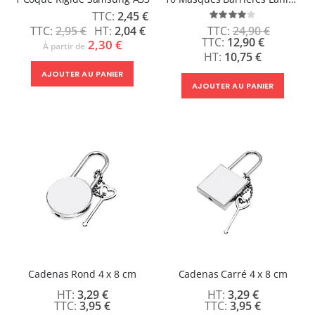
Prix
2,45 €
Évaluation:
Spécial
80%
2,95 €
2,04 €
24,90 €
Prix
12,90 €
2,30 €
À partir de
Spécial
10,75 €
AJOUTER AU PANIER
AJOUTER AU PANIER
Cadenas Rond 4 x 8 cm
Cadenas Carré 4 x 8 cm
3,29 €
3,29 €
3,95 €
3,95 €