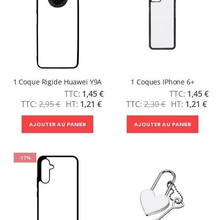
1 Coque Rigide Huawei Y9A
1 Coques IPhone 6+
Prix
Prix
1,45 €
1,45 €
Spécial
Spécial
2,95 €
1,21 €
2,30 €
1,21 €
AJOUTER AU PANIER
AJOUTER AU PANIER
-17%