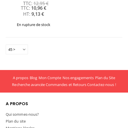
12,95 €
Prix
10,96 €
Spécial
9,13 €
En rupture de stock
A propos
Blog
Mon Compte
Nos engagements
Plan du Site
Recherche avancée
Commandes et Retours
Contactez-nous !
A PROPOS
Qui sommes-nous?
Plan du site