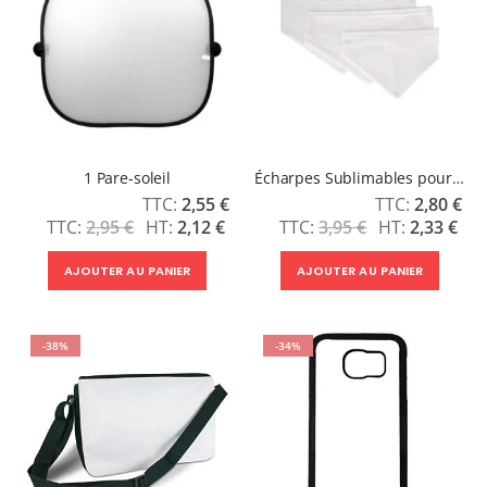
1 Pare-soleil
Écharpes Sublimables pour Animaux
Prix
Prix
2,55 €
2,80 €
Spécial
Spécial
2,95 €
2,12 €
3,95 €
2,33 €
AJOUTER AU PANIER
AJOUTER AU PANIER
-38%
-34%