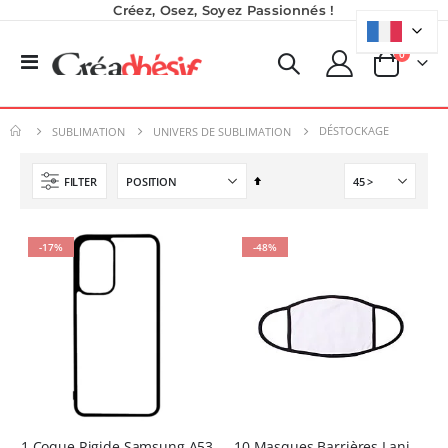
Créez, Osez, Soyez Passionnés !
produits
0
Basculer
Panier
la
Pack 6L Encres pour transfert DTF avec solution de nettoyage
Nouveauté ! Tour de rangement pour Flex ou Vinyle - 36 emplacements
navigation
Rating:
0%
49,99 €
DÉSTOCKAGE
240,83 €
SUBLIMATION
UNIVERS DE SUBLIMATION
59,99 €
289,00 €
Par
FILTER
Imprimante Versiflex Objet et Textile : Kit Versiflex SG1000
Formation en présentiel (demi-journée)
ordre
Rating:
0,00 €
décroissant
0%
1 350,95 €
0,00 €
-17%
-48%
1 621,14 €
Imprimante UV LED SureColor SC-V1000 EPSON - Garantie 3 ans
Rating:
0%
7 491,67 €
8 990,00 €
1 Coque Rigide Samsung A53
10 Masques Barrières Lanières Noires - 2 tailles disponibles