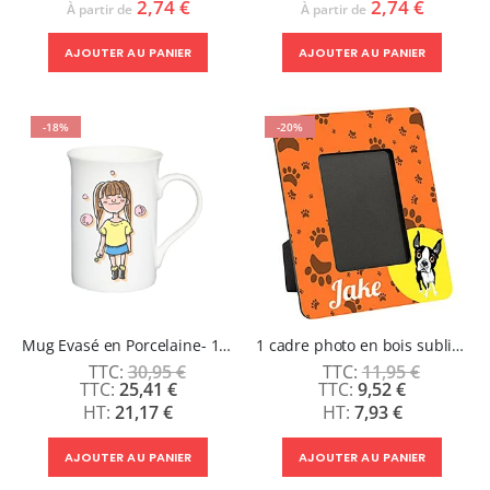
2,74 €
2,74 €
À partir de
À partir de
AJOUTER AU PANIER
AJOUTER AU PANIER
-18%
-20%
Mug Evasé en Porcelaine- 10 oz
1 cadre photo en bois sublimables - 17,8 cm x 21,6 cm
30,95 €
11,95 €
Prix
Prix
25,41 €
9,52 €
Spécial
Spécial
21,17 €
7,93 €
AJOUTER AU PANIER
AJOUTER AU PANIER