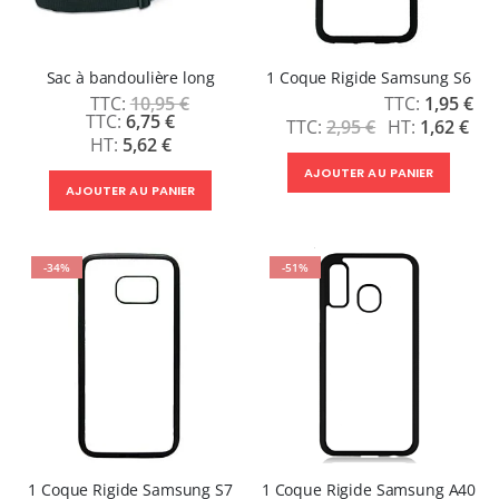
Sac à bandoulière long
1 Coque Rigide Samsung S6
Prix
10,95 €
1,95 €
Spécial
Prix
6,75 €
2,95 €
1,62 €
Spécial
5,62 €
AJOUTER AU PANIER
AJOUTER AU PANIER
-34%
-51%
1 Coque Rigide Samsung S7
1 Coque Rigide Samsung A40