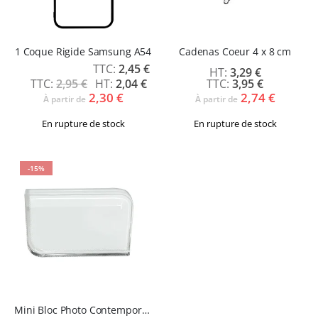
1 Coque Rigide Samsung A54
Cadenas Coeur 4 x 8 cm
Prix
2,45 €
3,29 €
Spécial
2,95 €
2,04 €
3,95 €
2,30 €
2,74 €
À partir de
À partir de
En rupture de stock
En rupture de stock
-15%
Mini Bloc Photo Contemporain Sublicrylic 80 x 60 x 20 mm