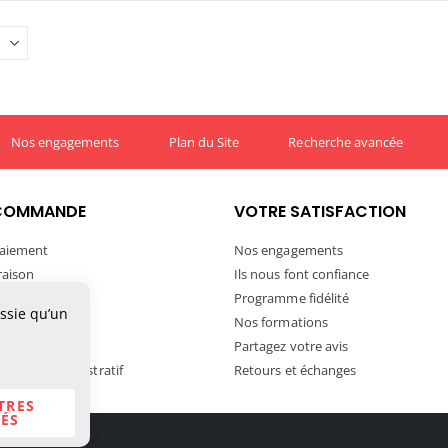
Nos engagements
Plan du Site
Recherche avancée
COMMANDE
VOTRE SATISFACTION
aiement
Nos engagements
vraison
Ils nous font confiance
ivraison
Programme fidélité
ussie qu’un
tre commande
Nos formations
ortation
Partagez votre avis
andat Administratif
Retours et échanges
TRES
ÉS