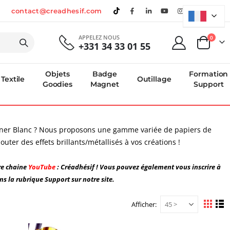
contact@creadhesif.com
APPELEZ NOUS
produi
0
+331 34 33 01 55
Panier
Objets
Badge
Formation
Textile
Outillage
Goodies
Magnet
Support
 Toner Blanc ? Nous proposons une gamme variée de papiers de
uter des effets brillants/métallisés à vos créations !
re chaine
YouTube
: Créadhésif ! Vous pouvez également vous inscrire à
s la rubrique Support sur notre site.
Afficher
Afficher
Grille
Li
en