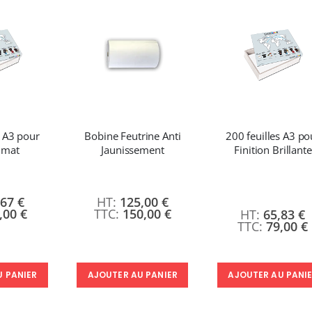
Rating:
8,25 €
0%
7 491,67 €
9,90 €
8 990,00 €
5,40 €
r de
Pack 6L Encres pour transfert DTF avec solution de nettoyage
Formation en présentiel (demi-journée)
Rating:
0%
240,83 €
0,00 €
289,00 €
0,00 €
s A3 pour
Bobine Feutrine Anti
200 feuilles A3 po
Imprimante Versiflex Objet et Textile : Kit Versiflex SG1000
n mat
Jaunissement
Finition Brillante
:
1 350,95 €
1 621,14 €
,67 €
125,00 €
,00 €
150,00 €
65,83 €
79,00 €
AJOUTER AU PANI
U PANIER
AJOUTER AU PANIER