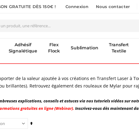
SON GRATUITE DÈS 150€ !
Connexion
Nous contacter
Adhésif
Flex
Transfert
Sublimation
Signalétique
Flock
Textile
pporter de la valeur ajoutée à vos créations en Transfert Laser à
 ou brillantes). Retrouvez également des rouleaux de Mylar pour rajo
breuses explications, conseils et astuces via nos tutoriels vidéos sur not
ormations gratuites en ligne (Webinar).
Inscrivez-vous dès maintenant dan
Par
ordre
Planche de Transfert DTF - Format A3 - 28 x 42 cm - Expédié en 6 heures
Imprimante UV LED SureColor SC-V1000 EPSON - Garantie 3 ans
décroissant