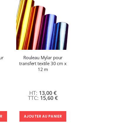
ur
Rouleau Mylar pour
transfert textile 30 cm x
12 m
13,00 €
15,60 €
ER
AJOUTER AU PANIER