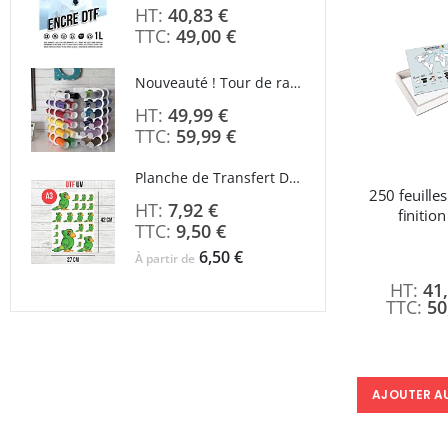
40,83 €
49,00 €
À parti
Nouveauté ! Tour de rangement pour Flex ou Vinyle - 36 emplacements
49,99 €
59,99 €
Planche de Transfert DTF UV - Format A3 - 27 x 42 cm
250 feuille
7,92 €
finitio
Rating
9,50 €
0%
6,50 €
À partir de
41
50
AJOUTER A