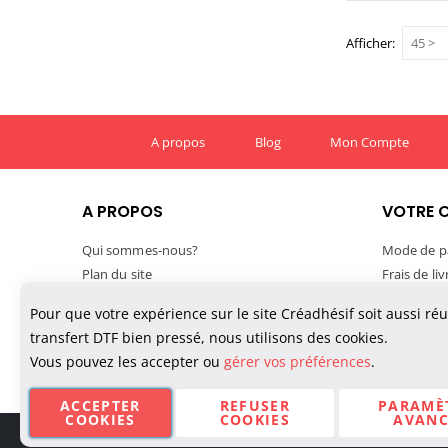
Afficher
A propos
Blog
Mon Compte
A PROPOS
VOTRE 
Qui sommes-nous?
Mode de p
Plan du site
Frais de li
Mentions légales
Délais de l
Pour que votre expérience sur le site Créadhésif soit aussi ré
Conditions générales de vente
Suivre vo
transfert DTF bien pressé, nous utilisons des cookies.
Confidentialité des données
TVA et exp
Vous pouvez les accepter ou
gérer vos préférences
.
Politique de cookies
Paiement M
ACCEPTER
REFUSER
PARAMÈ
COOKIES
COOKIES
AVANC
© Créadhésif 2025. Tous Droits Réservés.