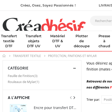
Créez, Osez, Soyez Passionnés !
LIVRAI
Transfert
Transfert
Matériel
Plotter
Presse
textile
objets
DTF &
de
à
DTF
DTF UV
UV
découpe
chaud
TRANSFERT TEXTILE
PROTECTION, FINITIONS ET MYLAR
Vous désirez a
CATÉGORIE
finition (mates
article
Feuille de Finition
3
Retrouvez de nom
article
Rouleaux de Mylar
1
nos différentes
F
A L'AFFICHE
Trier par
Encre pour transfert DTF - 2eme Génération - Blanc - 1L