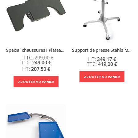
Spécial chaussures ! Plateau interchangeable pour presse à chaud Stahls
Support de presse Stahls Maxx, Hotronix Auto Open, Hover
299,00 €
349,17 €
Prix
249,00 €
419,00 €
Spécial
207,50 €
AJOUTER AU PANIER
AJOUTER AU PANIER