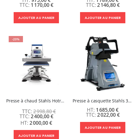
975,00 €
1 789,00 €
1 170,00 €
2 146,80 €
AJOUTER AU PANIER
AJOUTER AU PANIER
-20%
Presse à chaud Stahls Hotronix Fusion IQ
Presse à casquette Stahls 360 IQ - Double plateaux chauffants
1 685,00 €
2 998,80 €
2 022,00 €
Prix
2 400,00 €
Spécial
2 000,00 €
AJOUTER AU PANIER
AJOUTER AU PANIER