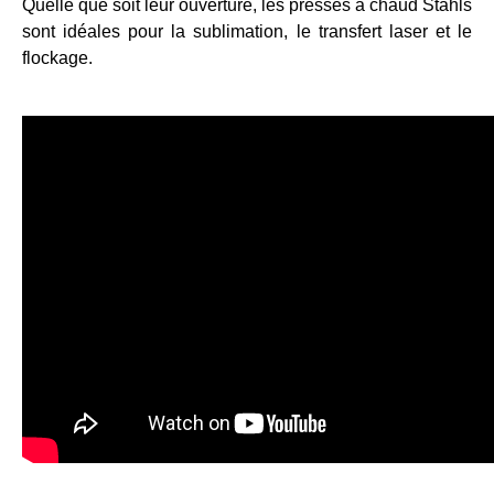
Quelle que soit leur ouverture, les presses à chaud Stahls
289,00 €
sont idéales pour la sublimation, le transfert laser et le
flockage.