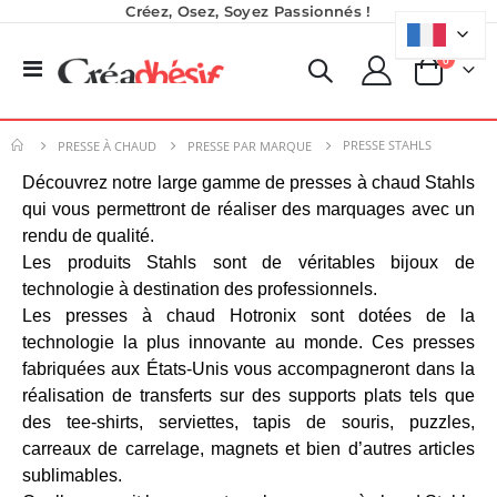
Créez, Osez, Soyez Passionnés !
produits
0
Basculer
Panier
la
navigation
PRESSE STAHLS
PRESSE À CHAUD
PRESSE PAR MARQUE
Découvrez notre large gamme de presses à chaud Stahls
Planche de Transfert DTF - Format A3 - 28 x 42 cm - Expédié en 6 heures
Planche de Transfert DTF UV - Format A3 - 27 x 42 cm
qui vous permettront de réaliser des marquages avec un
8,25 €
7,92 €
rendu de qualité.
9,90 €
9,50 €
Les produits Stahls sont de véritables bijoux de
5,40 €
6,50 €
À partir de
À partir de
technologie à destination des professionnels.
Les presses à chaud Hotronix sont dotées de la
Nouveauté ! Tour de rangement pour Flex ou Vinyle - 36 emplacements
Encre pour transfert DTF - 2eme Génération - Blanc - 1L
technologie la plus innovante au monde. Ces presses
fabriquées aux États-Unis vous accompagneront dans la
49,99 €
40,83 €
59,99 €
49,00 €
réalisation de transferts sur des supports plats tels que
des tee-shirts, serviettes, tapis de souris, puzzles,
Pack 6L Encres pour transfert DTF avec solution de nettoyage
carreaux de carrelage, magnets et bien d’autres articles
Rating:
sublimables.
0%
240,83 €