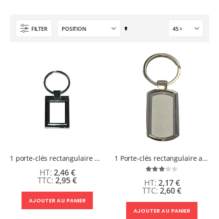
9,50 €
6,50 €
À partir de
Par
FILTER
ordre
décroissant
1 porte-clés rectangulaire métal 27 x 40 mm
1 Porte-clés rectangulaire alu 29 x 42 mm
2,46 €
Évaluation:
60%
2,95 €
2,17 €
2,60 €
AJOUTER AU PANIER
AJOUTER AU PANIER