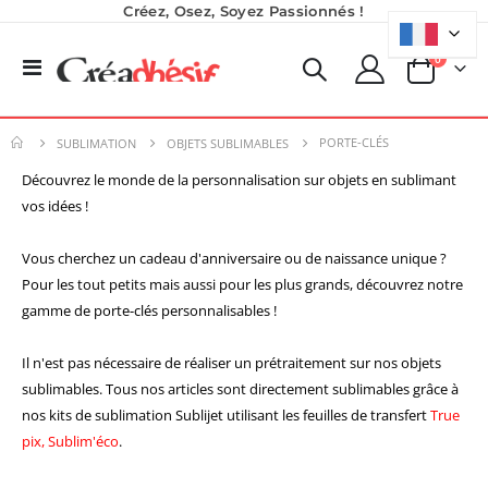
Créez, Osez, Soyez Passionnés !
produits
0
Basculer
Panier
la
navigation
PORTE-CLÉS
SUBLIMATION
OBJETS SUBLIMABLES
Découvrez le monde de la personnalisation sur objets en sublimant
vos idées !
Formation en présentiel (demi-journée)
Encre pour transfert DTF - 2eme Génération - Blanc - 1L
Vous cherchez un cadeau d'anniversaire ou de naissance unique ?
0,00 €
40,83 €
0,00 €
49,00 €
Pour les tout petits mais aussi pour les plus grands, découvrez notre
gamme de porte-clés personnalisables !
Planche de Transfert DTF - Format A3 - 28 x 42 cm - Expédié en 6 heures
Nouveauté ! Tour de rangement pour Flex ou Vinyle - 36 emplacements
8,25 €
Il n'est pas nécessaire de réaliser un prétraitement sur nos objets
49,99 €
9,90 €
sublimables. Tous nos articles sont directement sublimables grâce à
59,99 €
5,40 €
nos kits de sublimation Sublijet utilisant les feuilles de transfert
True
À partir de
Planche de Transfert DTF UV - Format A3 - 27 x 42 cm
pix, Sublim'éco
.
7,92 €