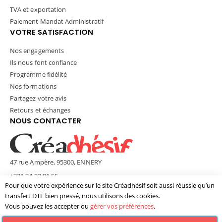
TVA et exportation
Paiement Mandat Administratif
VOTRE SATISFACTION
Nos engagements
Ils nous font confiance
Programme fidélité
Nos formations
Partagez votre avis
Retours et échanges
NOUS CONTACTER
47 rue Ampère, 95300, ENNERY
+331 34 33 01 55
Pour que votre expérience sur le site Créadhésif soit aussi réussie qu’un
contact@creadhesif.com
transfert DTF bien pressé, nous utilisons des cookies.
Lun - Ven / 9h30 - 12h00 & 14h00 - 17h00
Vous pouvez les accepter ou
gérer vos préférences
.