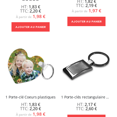
Évaluation:
1,82 €
100%
2,19 €
1,83 €
1,97 €
2,20 €
À partir de
1,98 €
À partir de
AJOUTER AU PANIER
AJOUTER AU PANIER
1 Porte-clé Coeurs plastiques
1 Porte-clés rectangulaire métal 29 x 42 mm
1,83 €
2,17 €
2,20 €
2,60 €
1,98 €
À partir de