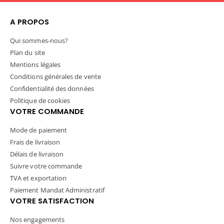
✅ Back Yoke Personalization
A PROPOS
Plus, you'll see how the Tag
Along Platen helps improve
Qui sommes-nous?
shirt alignment, placement
Plan du site
consistency, and production
efficiency.
Mentions légales
Conditions générales de vente
Featured Products:
Confidentialité des données
🔥 UltraColor MAX™
Transfers:
Politique de cookies
https://www.stahls.com/ultr
VOTRE COMMANDE
acolor-max-transfers?
utm_source=youtube-
Mode de paiement
stv&utm_medium=descriptio
Frais de livraison
n&utm_campaign=print-
placements
Délais de livraison
🔥 Tag Along­™ Platen:
Suivre votre commande
https://www.stahls.com/heat
TVA et exportation
-press-tag-along-hp-platen?
utm_source=youtube-
Paiement Mandat Administratif
stv&utm_medium=descriptio
VOTRE SATISFACTION
n&utm_campaign=print-
placements
Nos engagements