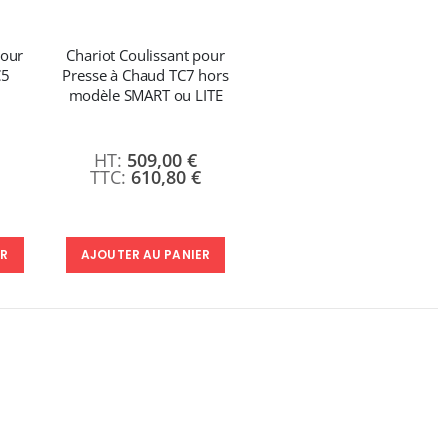
pour
Chariot Coulissant pour
C5
Presse à Chaud TC7 hors
modèle SMART ou LITE
509,00 €
610,80 €
ER
AJOUTER AU PANIER