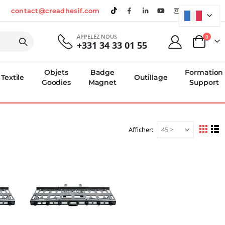
contact@creadhesif.com
APPELEZ NOUS
produi
0
+331 34 33 01 55
Panier
Objets
Badge
Formation
Textile
Outillage
Goodies
Magnet
Support
Afficher
Afficher
Grille
Li
en