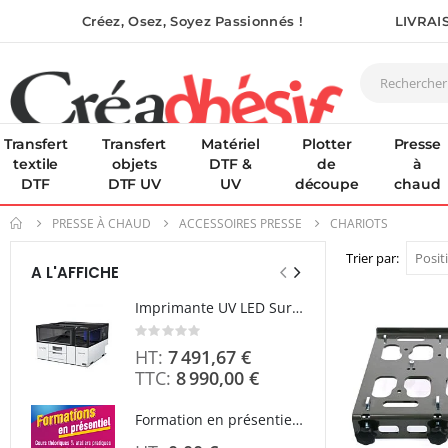
Créez, Osez, Soyez Passionnés !
LIVRAI
Transfert
Transfert
Matériel
Plotter
Presse
textile
objets
DTF &
de
à
DTF
DTF UV
UV
découpe
chaud
PRESSE À CHAUD
ACCESSOIRES PRESSE
CHARIOTS
Trier par
A L'AFFICHE
Imprimante UV LED SureColor SC-V1000 EPSON - Garantie 3 ans
Rating:
0%
7 491,67 €
8 990,00 €
À parti
Formation en présentiel (demi-journée)