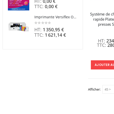
0,00 €
0,00 €
Système de 
Imprimante Versiflex Objet et Textile : Kit Versiflex SG1000
rapide Plat
Rating:
presses 
0%
Rating
1 350,95 €
0%
1 621,14 €
234
28
AJOUTER A
Afficher