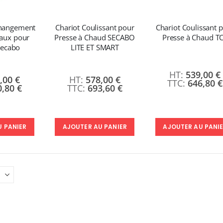
40,83 €
49,99 €
49,00 €
59,99 €
changement
Chariot Coulissant pour
Chariot Coulissant 
eaux pour
Presse à Chaud SECABO
Presse à Chaud T
Pack 6L Encres pour transfert DTF avec solution de nettoyage
Secabo
LITE ET SMART
:
240,83 €
539,00 €
289,00 €
,00 €
578,00 €
646,80 €
0,80 €
693,60 €
U PANIER
AJOUTER AU PANIER
AJOUTER AU PANI