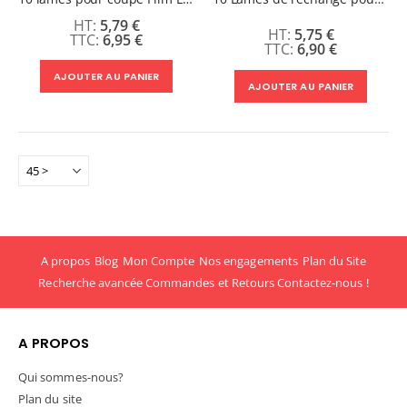
5,79 €
5,75 €
6,95 €
6,90 €
AJOUTER AU PANIER
AJOUTER AU PANIER
A propos
Blog
Mon Compte
Nos engagements
Plan du Site
Recherche avancée
Commandes et Retours
Contactez-nous !
A PROPOS
Qui sommes-nous?
Plan du site