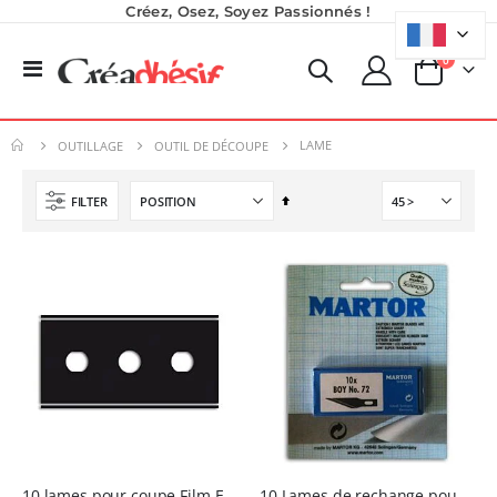
Créez, Osez, Soyez Passionnés !
produits
0
Basculer
Panier
la
Planche de Transfert DTF UV - Format A3 - 27 x 42 cm
Formation en présentiel (demi-journée)
navigation
7,92 €
0,00 €
LAME
OUTILLAGE
OUTIL DE DÉCOUPE
9,50 €
0,00 €
6,50 €
À partir de
Par
FILTER
Nouveauté ! Tour de rangement pour Flex ou Vinyle - 36 emplacements
ordre
Imprimante Versiflex Objet et Textile : Kit Versiflex SG1000
49,99 €
décroissant
Rating:
0%
59,99 €
1 350,95 €
1 621,14 €
Encre pour transfert DTF - 2eme Génération - Blanc - 1L
40,83 €
49,00 €
10 lames pour coupe Film Ergonomique
10 Lames de rechange pour Scalpel X-Acto