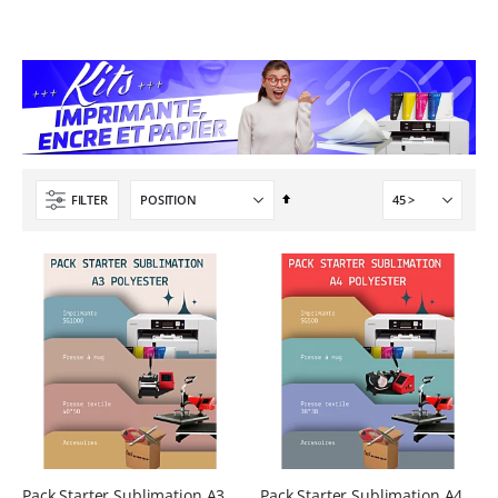
Planche de Transfert DTF - Format A3 - 28 x 42 cm - Expédié en 6 heures
Imprimante Versiflex Objet et Textile : Kit Versiflex SG1000
Rating:
8,25 €
0%
1 350,95 €
9,90 €
1 621,14 €
5,40 €
À partir de
Planche de Transfert DTF UV - Format A3 - 27 x 42 cm
Nouveauté ! Tour de rangement pour Flex ou Vinyle - 36 emplacements
7,92 €
Par
FILTER
49,99 €
9,50 €
ordre
59,99 €
6,50 €
À partir de
décroissant
Encre pour transfert DTF - 2eme Génération - Blanc - 1L
40,83 €
49,00 €
Pack Starter Sublimation A3 Polyester – Imprimante SG1000 + Presse à Mugs + Presse Textile 40x50 + Accessoires
Pack Starter Sublimation A4 Polyester – Imprimante Sawgrass SG500 + Presse à Mugs + Presse Textile + Accessoires