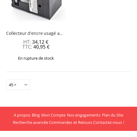
Collecteur d'encre usagé adaptable pour Epson SC-F500
34,12 €
40,95 €
En rupture de stock
A propos
Blog
Mon Compte
Nos engagements
Plan du Site
Recherche avancée
Commandes et Retours
Contactez-nous !