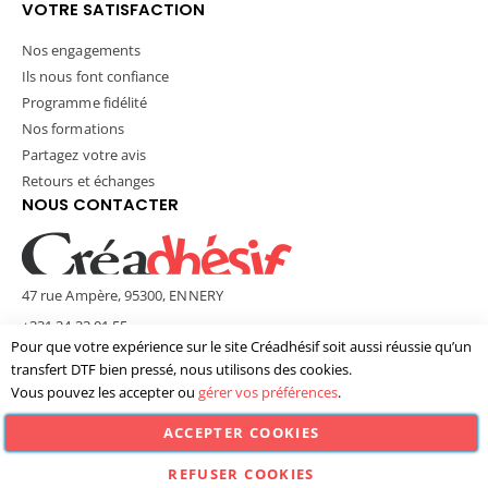
VOTRE SATISFACTION
Nos engagements
Ils nous font confiance
Programme fidélité
Nos formations
Partagez votre avis
Retours et échanges
NOUS CONTACTER
47 rue Ampère, 95300, ENNERY
+331 34 33 01 55
Pour que votre expérience sur le site Créadhésif soit aussi réussie qu’un
contact@creadhesif.com
transfert DTF bien pressé, nous utilisons des cookies.
Lun - Ven / 9h30 - 12h00 & 14h00 - 17h00
Vous pouvez les accepter ou
gérer vos préférences
.
ACCEPTER COOKIES
© Créadhésif 2025. Tous Droits Réservés.
REFUSER COOKIES