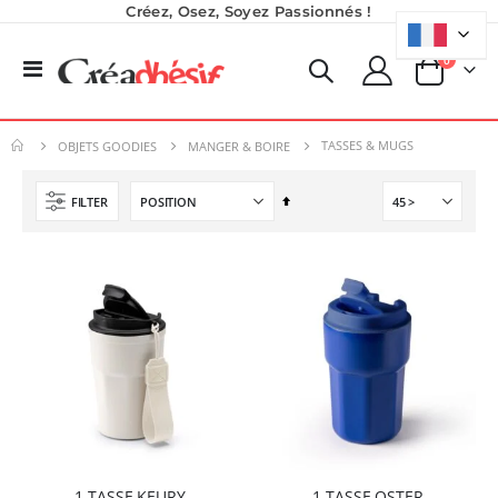
Créez, Osez, Soyez Passionnés !
produits
0
Basculer
Panier
la
Pack 6L Encres pour transfert DTF avec solution de nettoyage
Planche de Transfert DTF - Format A3 - 28 x 42 cm - Expédié en 6 heures
navigation
Rating:
8,25 €
0%
TASSES & MUGS
240,83 €
OBJETS GOODIES
MANGER & BOIRE
9,90 €
289,00 €
5,40 €
À partir de
Par
FILTER
Nouveauté ! Tour de rangement pour Flex ou Vinyle - 36 emplacements
ordre
Encre pour transfert DTF - 2eme Génération - Blanc - 1L
décroissant
49,99 €
40,83 €
59,99 €
49,00 €
Planche de Transfert DTF UV - Format A3 - 27 x 42 cm
7,92 €
9,50 €
6,50 €
À partir de
1 TASSE KEURY
1 TASSE OSTER