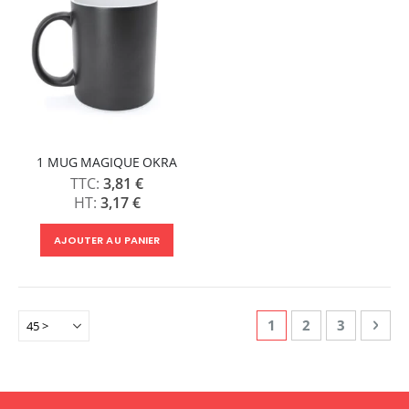
1 MUG MAGIQUE OKRA
3,81 €
3,17 €
AJOUTER AU PANIER
Page
Vous lisez actuellem
Page
Page
Page
Suiv
1
2
3