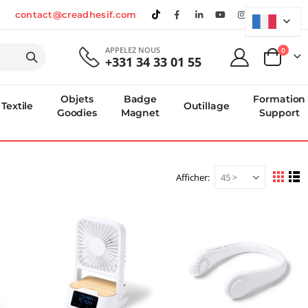
contact@creadhesif.com
APPELEZ NOUS
produi
0
+331 34 33 01 55
Panier
Objets
Badge
Formation
Textile
Outillage
Goodies
Magnet
Support
Afficher
Afficher
Grille
Li
en