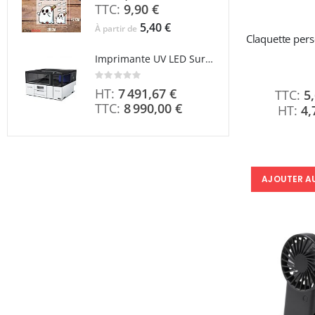
9,90 €
5,40 €
À partir de
Claquette pers
Imprimante UV LED SureColor SC-V1000 EPSON - Garantie 3 ans
Rating:
0%
7 491,67 €
5
8 990,00 €
4,
AJOUTER A