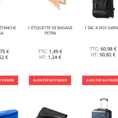
 ÉTANCHE
1 ÉTIQUETTE DE BAGAGE
1 SAC A DOS GAR
KA
PETRA
60,98 €
,75 €
1,49 €
50,82 €
62 €
1,24 €
U PANIER
AJOUTER AU PANIER
AJOUTER AU PANI