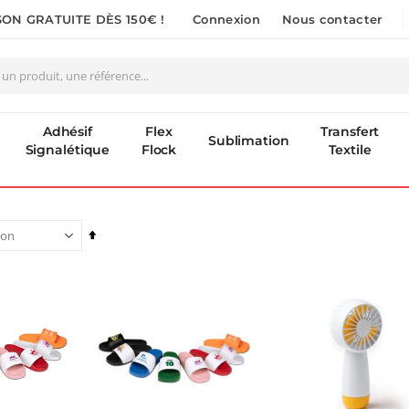
SON GRATUITE DÈS 150€ !
Connexion
Nous contacter
Adhésif
Flex
Transfert
Sublimation
Signalétique
Flock
Textile
Par
ordre
décroissant
Pack 6L Encres pour transfert DTF avec solution de nettoyage
Formation en présentiel (demi-journée)
Rating:
0,00 €
0%
240,83 €
0,00 €
289,00 €
Imprimante Versiflex Objet et Textile : Kit Versiflex SG1000
Planche de Transfert DTF UV - Format A3 - 27 x 42 cm
:
7,92 €