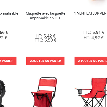
1 350,95 €
9,50 €
1 621,14 €
6,50 €
À partir de
onnalisable
Claquette avec languette
1 VENTILATEUR VE
Nouveauté ! Tour de rangement pour Flex ou Vinyle - 36 emplacements
imprimable en DTF
49,99 €
59,99 €
,66 €
5,91 €
5,42 €
72 €
4,92 €
6,50 €
U PANIER
AJOUTER AU PANIER
AJOUTER AU PANI