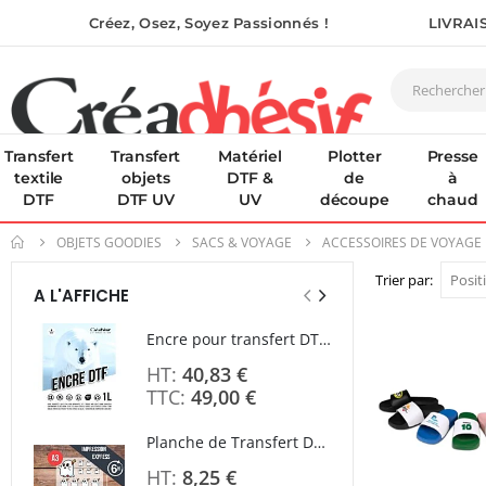
Créez, Osez, Soyez Passionnés !
LIVRAI
Transfert
Transfert
Matériel
Plotter
Presse
textile
objets
DTF &
de
à
DTF
DTF UV
UV
découpe
chaud
OBJETS GOODIES
SACS & VOYAGE
ACCESSOIRES DE VOYAGE
Trier par
A L'AFFICHE
Encre pour transfert DTF - 2eme Génération - Blanc - 1L
40,83 €
49,00 €
Planche de Transfert DTF - Format A3 - 28 x 42 cm - Expédié en 6 heures
Rating
8,25 €
0%