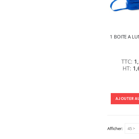
1 BOITE A L
1
1,
AJOUTER A
Afficher