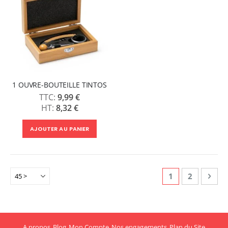
1 OUVRE-BOUTEILLE TINTOS
9,99 €
8,32 €
AJOUTER AU PANIER
Page
Vous lisez actu
Page
Page
Suiv
1
2
A propos
Blog
Mon Compte
Nos engagements
Plan du Site