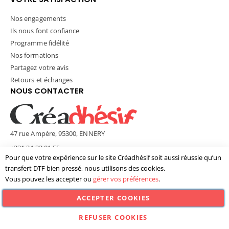
Nos engagements
Ils nous font confiance
Programme fidélité
Nos formations
Partagez votre avis
Retours et échanges
NOUS CONTACTER
47 rue Ampère, 95300, ENNERY
+331 34 33 01 55
Pour que votre expérience sur le site Créadhésif soit aussi réussie qu’un
contact@creadhesif.com
transfert DTF bien pressé, nous utilisons des cookies.
Lun - Ven / 9h30 - 12h00 & 14h00 - 17h00
Vous pouvez les accepter ou
gérer vos préférences
.
ACCEPTER COOKIES
© Créadhésif 2025. Tous Droits Réservés.
REFUSER COOKIES