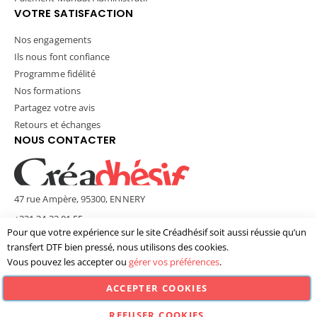
VOTRE SATISFACTION
Nos engagements
Ils nous font confiance
Programme fidélité
Nos formations
Partagez votre avis
Retours et échanges
NOUS CONTACTER
47 rue Ampère, 95300, ENNERY
+331 34 33 01 55
Pour que votre expérience sur le site Créadhésif soit aussi réussie qu’un
contact@creadhesif.com
transfert DTF bien pressé, nous utilisons des cookies.
Lun - Ven / 9h30 - 12h00 & 14h00 - 17h00
Vous pouvez les accepter ou
gérer vos préférences
.
ACCEPTER COOKIES
© Créadhésif 2025. Tous Droits Réservés.
REFUSER COOKIES