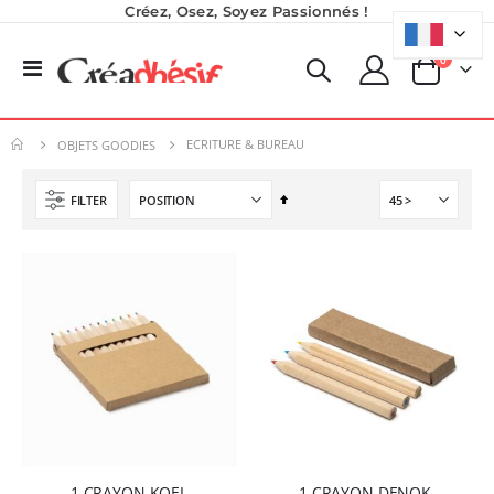
Créez, Osez, Soyez Passionnés !
produits
0
Basculer
Panier
la
navigation
ECRITURE & BUREAU
OBJETS GOODIES
Par
FILTER
ordre
décroissant
Planche de Transfert DTF - Format A3 - 28 x 42 cm - Expédié en 6 heures
Nouveauté ! Tour de rangement pour Flex ou Vinyle - 36 emplacements
8,25 €
49,99 €
9,90 €
59,99 €
5,40 €
À partir de
Imprimante Versiflex Objet et Textile : Kit Versiflex SG1000
Imprimante UV LED SureColor SC-V1000 EPSON - Garantie 3 ans
Rating:
0%
Rating:
1 350,95 €
0%
1 CRAYON KOEL
1 CRAYON DENOK