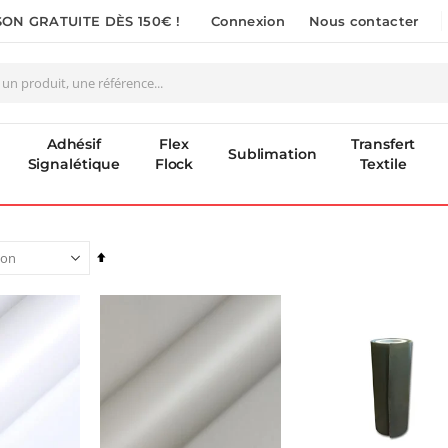
SON GRATUITE DÈS 150€ !
Connexion
Nous contacter
Adhésif
Flex
Transfert
Sublimation
Signalétique
Flock
Textile
Par
ordre
décroissant
Pack 6L Encres pour transfert DTF avec solution de nettoyage
Nouveauté ! Tour de rangement pour Flex ou Vinyle - 36 emplacements
:
49,99 €