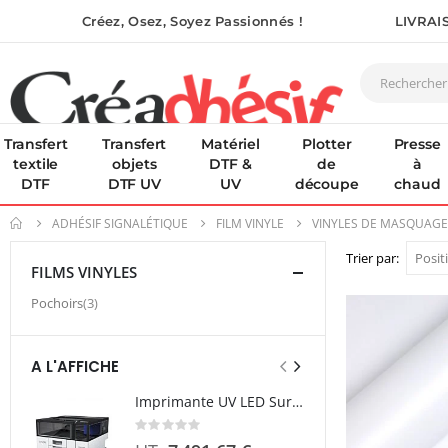
Créez, Osez, Soyez Passionnés !
LIVRAI
Transfert
Transfert
Matériel
Plotter
Presse
textile
objets
DTF &
de
à
DTF
DTF UV
UV
découpe
chaud
ADHÉSIF SIGNALÉTIQUE
FILM VINYLE
VINYLES DE MASQUAGE
Trier par
FILMS VINYLES
article
Pochoirs
3
A L'AFFICHE
Imprimante UV LED SureColor SC-V1000 EPSON - Garantie 3 ans
Rating:
Rating
0%
0%