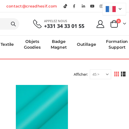
contact@creadhesif.com
APPELEZ NOUS
produi
0
+331 34 33 01 55
Panier
Objets
Badge
Formation
Textile
Outillage
Goodies
Magnet
Support
Afficher
Afficher
Grille
Li
en