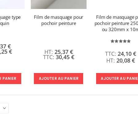
240,83 €
59,99 €
289,00 €
Planche de Transfert DTF UV - Format A3 - 27 x 42 cm
uage type
Film de masquage pour
Film de masquage 
Encre pour transfert DTF - 2eme Génération - Blanc - 1L
quin
pochoir peinture
pochoir peinture 2
7,92 €
ou 320mm x 10
40,83 €
9,50 €
49,00 €
6,50 €
À partir de
Évaluati
,37 €
98%
Planche de Transfert DTF - Format A3 - 28 x 42 cm - Expédié en 6 heures
,25 €
25,37 €
24,10 €
30,45 €
8,25 €
20,08 €
9,90 €
5,40 €
r de
AJOUTER AU PANIER
U PANIER
AJOUTER AU PANI