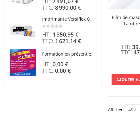
7 491,67 €
8 990,00 €
Film de masq
Imprimante Versiflex Objet et Textile : Kit Versiflex SG1000
Lambre
Rating:
0%
1 350,95 €
1 621,14 €
39
47
Formation en présentiel (demi-journée)
0,00 €
0,00 €
À parti
AJOUTER A
Afficher