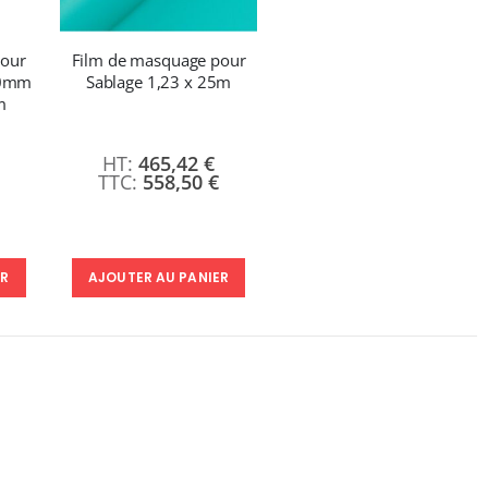
pour
Film de masquage pour
50mm
Sablage 1,23 x 25m
m
on:
465,42 €
558,50 €
ER
AJOUTER AU PANIER