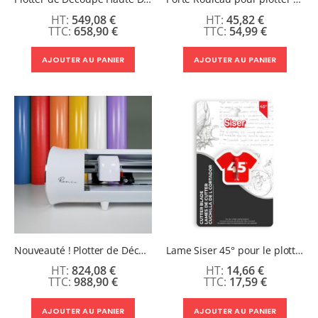
1 621,14 €
5,40 €
À partir de
549,08 €
45,82 €
658,90 €
54,99 €
Pack 6L Encres pour transfert DTF avec solution de nettoyage
Rating:
AJOUTER AU PANIER
AJOUTER AU PANIER
0%
240,83 €
289,00 €
Nouveauté ! Plotter de Découpe Haute Définition ROMEO 60 cm - Siser
Lame Siser 45° pour le plotter Juliet & Romeo
824,08 €
14,66 €
988,90 €
17,59 €
AJOUTER AU PANIER
AJOUTER AU PANIER