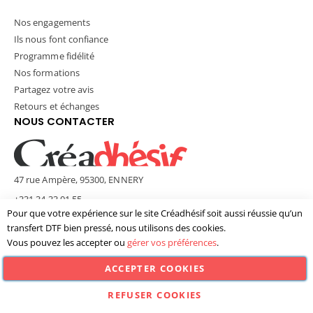
Nos engagements
Ils nous font confiance
Programme fidélité
Nos formations
Partagez votre avis
Retours et échanges
NOUS CONTACTER
47 rue Ampère, 95300, ENNERY
+331 34 33 01 55
Pour que votre expérience sur le site Créadhésif soit aussi réussie qu’un
contact@creadhesif.com
transfert DTF bien pressé, nous utilisons des cookies.
Lun - Ven / 9h30 - 12h00 & 14h00 - 17h00
Vous pouvez les accepter ou
gérer vos préférences
.
ACCEPTER COOKIES
© Créadhésif 2025. Tous Droits Réservés.
REFUSER COOKIES