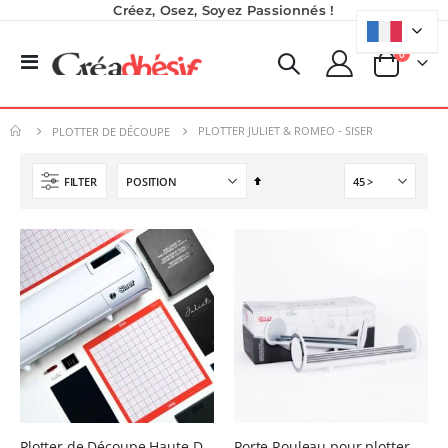
Créez, Osez, Soyez Passionnés !
produits
0
Basculer
Panier
la
navigation
PLOTTER JULIET & ROMEO - SISER
PLOTTER DE DÉCOUPE
Par
FILTER
ordre
décroissant
Encre pour transfert DTF - 2eme Génération - Blanc - 1L
Formation en présentiel (demi-journée)
40,83 €
0,00 €
49,00 €
0,00 €
Planche de Transfert DTF - Format A3 - 28 x 42 cm - Expédié en 6 heures
Imprimante Versiflex Objet et Textile : Kit Versiflex SG1000
Rating:
8,25 €
0%
1 350,95 €
9,90 €
Plotter de Découpe Haute Définition JULIET 30 cm - Siser
Porte Rouleau pour plotter Juliet - Siser