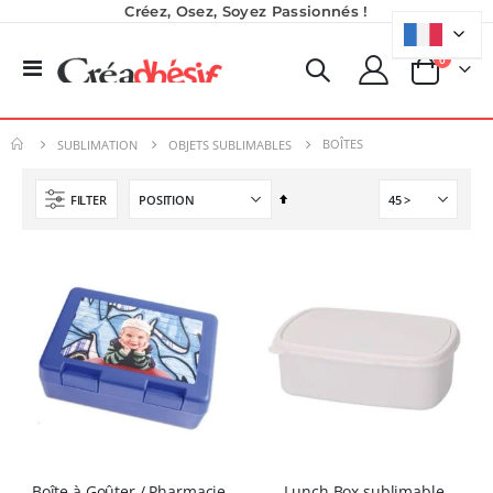
Créez, Osez, Soyez Passionnés !
produits
0
Basculer
Panier
la
Imprimante Versiflex Objet et Textile : Kit Versiflex SG1000
Encre pour transfert DTF - 2eme Génération - Blanc - 1L
navigation
Rating:
0%
40,83 €
BOÎTES
1 350,95 €
SUBLIMATION
OBJETS SUBLIMABLES
49,00 €
1 621,14 €
Par
FILTER
Planche de Transfert DTF - Format A3 - 28 x 42 cm - Expédié en 6 heures
Imprimante UV LED SureColor SC-V1000 EPSON - Garantie 3 ans
ordre
Rating:
8,25 €
décroissant
0%
9,90 €
7 491,67 €
8 990,00 €
5,40 €
À partir de
Pack 6L Encres pour transfert DTF avec solution de nettoyage
Rating:
0%
240,83 €
289,00 €
Boîte à Goûter / Pharmacie
Lunch Box sublimable