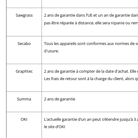
Sawgrass
2 ans de garantie dans l’UE et un an de garantie da
pas être réparée à distance, elle sera
r
par
e ou rem
é
é
Secabo
Tous les appareils sont conformes aux normes de sé
d'usure.
Graphtec
2 ans de garantie à compter de la date d'achat.
Elle
Les frais de retour sont à la charge du client, alors 
Summa
2 ans de garantie
OKI
L’actuelle garantie d’un an peut s’étendre jusqu’à 3 
le site d’OKI