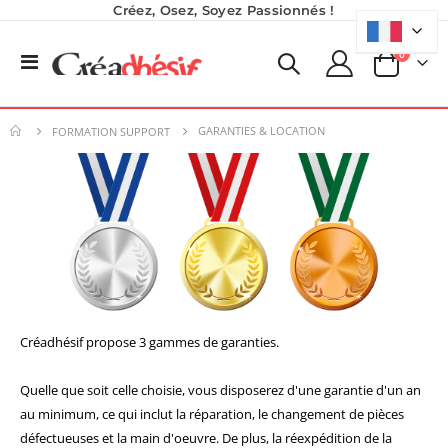
Créez, Osez, Soyez Passionnés !
produits
0
Basculer
Panier
la
navigation
GARANTIES & LOCATION
FORMATION SUPPORT
Imprimante UV LED SureColor SC-V1000 EPSON - Garantie 3 ans
Nouveauté ! Tour de rangement pour Flex ou Vinyle - 36 emplacements
Rating:
Créadhésif propose 3 gammes de garanties.
0%
49,99 €
7 491,67 €
59,99 €
8 990,00 €
Quelle que soit celle choisie, vous disposerez d'une garantie d'un an
au minimum, ce qui inclut la réparation, le changement de pièces
Planche de Transfert DTF UV - Format A3 - 27 x 42 cm
Formation en présentiel (demi-journée)
défectueuses et la main d'oeuvre. De plus, la réexpédition de la
7,92 €