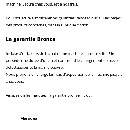
0,00 €
machine jusqu'à chez vous, est à nos frais.
9,50 €
0,00 €
6,50 €
À partir de
Pour souscrire aux différentes garanties, rendez-vous sur les pages
des produits concernés, dans la rubrique option.
Encre pour transfert DTF - 2eme Génération - Blanc - 1L
40,83 €
La garantie Bronze
49,00 €
Incluse d'office lors de l'achat d'une machine sur notre site.
Elle
possède une durée d'un an et comprend le changement de pièces
défectueuses et la main d'oeuvre.
Nous prenons en charge les frais d'expédition de la machine jusqu'à
chez vous.
Ainsi, selon les marques, la garantie bronze inclut :
Marques