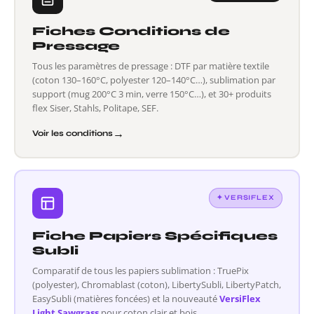
Fiches Conditions de
Pressage
Tous les paramètres de pressage : DTF par matière textile
(coton 130–160°C, polyester 120–140°C…), sublimation par
support (mug 200°C 3 min, verre 150°C…), et 30+ produits
flex Siser, Stahls, Politape, SEF.
→
Voir les conditions
✦ VERSIFLEX
Fiche Papiers Spécifiques
Subli
Comparatif de tous les papiers sublimation : TruePix
(polyester), Chromablast (coton), LibertySubli, LibertyPatch,
EasySubli (matières foncées) et la nouveauté
VersiFlex
Light Sawgrass
pour coton clair et bois.