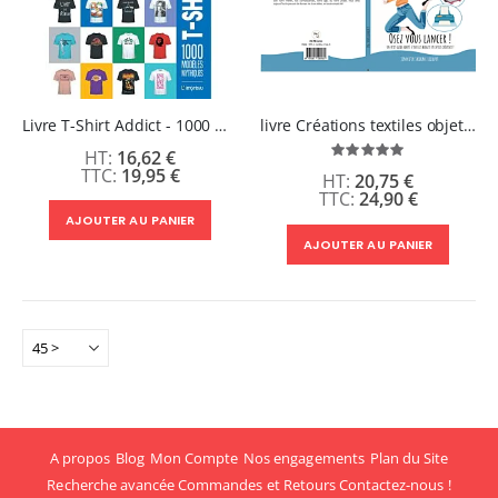
Livre T-Shirt Addict - 1000 modèles mythiques pour les passionnés du t-shirt
livre Créations textiles objets, osez vous lancer !
16,62 €
Évaluation:
100%
19,95 €
20,75 €
24,90 €
AJOUTER AU PANIER
AJOUTER AU PANIER
A propos
Blog
Mon Compte
Nos engagements
Plan du Site
Recherche avancée
Commandes et Retours
Contactez-nous !