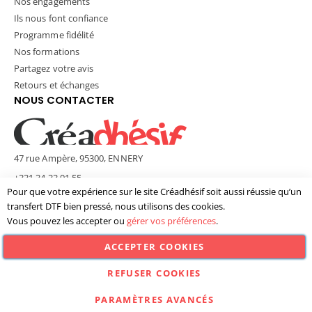
Nos engagements
Ils nous font confiance
Programme fidélité
Nos formations
Partagez votre avis
Retours et échanges
NOUS CONTACTER
47 rue Ampère, 95300, ENNERY
+331 34 33 01 55
Pour que votre expérience sur le site Créadhésif soit aussi réussie qu’un
contact@creadhesif.com
transfert DTF bien pressé, nous utilisons des cookies.
Lun - Ven / 9h30 - 12h00 & 14h00 - 17h00
Vous pouvez les accepter ou
gérer vos préférences
.
ACCEPTER COOKIES
© Créadhésif 2025. Tous Droits Réservés.
REFUSER COOKIES
PARAMÈTRES AVANCÉS