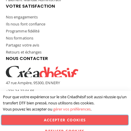
VOTRE SATISFACTION
Nos engagements
Ils nous font confiance
Programme fidélité
Nos formations
Partagez votre avis
Retours et échanges
NOUS CONTACTER
47 rue Ampère, 95300, ENNERY
+331 34 33 01 55
Pour que votre expérience sur le site Créadhésif soit aussi réussie qu’un
contact@creadhesif.com
transfert DTF bien pressé, nous utilisons des cookies.
Lun - Ven / 9h30 - 12h00 & 14h00 - 17h00
Vous pouvez les accepter ou
gérer vos préférences
.
ACCEPTER COOKIES
© Créadhésif 2025. Tous Droits Réservés.