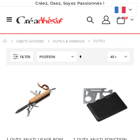
Créez, Osez, Soyez Passionnés !
produits
0
Basculer
Panier
la
Planche de Transfert DTF UV - Format A3 - 27 x 42 cm
Planche de Transfert DTF - Format A3 - 28 x 42 cm - Expédié en 6 heures
navigation
7,92 €
8,25 €
OUTILS
OBJETS GOODIES
OUTILS & ANIMAUX
9,50 €
9,90 €
6,50 €
5,40 €
À partir de
À partir de
Par
FILTER
ordre
Pack 6L Encres pour transfert DTF avec solution de nettoyage
Imprimante UV LED SureColor SC-V1000 EPSON - Garantie 3 ans
décroissant
Rating:
Rating:
0%
0%
240,83 €
7 491,67 €
289,00 €
8 990,00 €
Nouveauté ! Tour de rangement pour Flex ou Vinyle - 36 emplacements
49,99 €
59,99 €
1 OUTIL MULTI-USAGE ROMAN
1 OUTIL MULTI-FONCTION DOZE