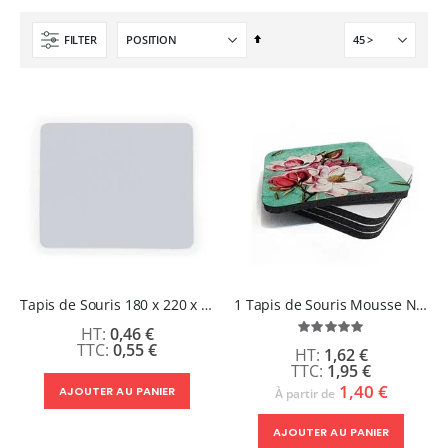
1 621,14 €
Par
FILTER
ordre
décroissant
Tapis de Souris 180 x 220 x 2 mm
1 Tapis de Souris Mousse Noire 190 x 230 x 5 mm
0,46 €
Évaluation:
100%
0,55 €
1,62 €
1,95 €
1,40 €
AJOUTER AU PANIER
À partir de
AJOUTER AU PANIER