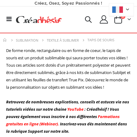
Créez, Osez, Soyez Passionnés !
produits
0
Basculer
Panier
la
navigation
TAPIS DE SOURIS
SUBLIMATION
TEXTILE À SUBLIMER
De forme ronde, rectangulaire ou en forme de coeur, le tapis de
Encre pour transfert DTF - 2eme Génération - Blanc - 1L
Nouveauté ! Tour de rangement pour Flex ou Vinyle - 36 emplacements
souris est un produit sublimable qui saura porter toutes vos idées !
T
ous ces articles sont dotés d'un prétraitement polyester et peuvent
40,83 €
49,99 €
49,00 €
59,99 €
être directement sublimés, grâce à nos kits de sublimation Sublijet et
en utilisant les feuilles de transfert True Pix. Découvrez le monde de
Planche de Transfert DTF UV - Format A3 - 27 x 42 cm
Formation en présentiel (demi-journée)
la personnalisation sur objets en sublimant vos idées !
7,92 €
0,00 €
9,50 €
Retrouvez de nombreuses explications, conseils et astuces via nos
0,00 €
6,50 €
tutoriels vidéos sur notre chaine
YouTube
: Créadhésif ! Vous
À partir de
pouvez également vous inscrire à nos différentes
Formations
Imprimante Versiflex Objet et Textile : Kit Versiflex SG1000
gratuites en ligne (Webinar).
Inscrivez-vous dès maintenant dans
Rating:
la rubrique Support sur notre site.
0%
1 350,95 €