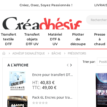
Créez, Osez, Soyez Passionnés !
LIVRAI
Transfert
Transfert
Matériel
Plotter
Presse
textile
objets
DTF &
de
à
DTF
DTF UV
UV
découpe
chaud
ADHÉSIF SIGNALÉTIQUE
BÂCHE
PRÉSENTOIRS
Trier par
A L'AFFICHE
Encre pour transfert DTF - 2eme Génération - Blanc - 1L
40,83 €
49,00 €
À parti
Pack 6L Encres pour transfert DTF avec solution de nettoyage
Rating:
0%