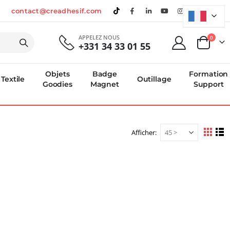
contact@creadhesif.com
APPELEZ NOUS
produi
0
+331 34 33 01 55
Panier
Objets
Badge
Formation
Textile
Outillage
Goodies
Magnet
Support
Afficher
Afficher
Grille
Li
en