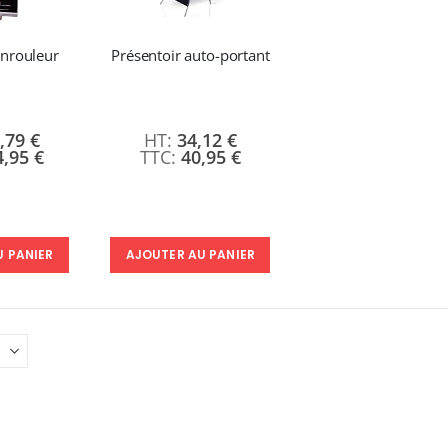
:
9,50 €
7 491,67 €
6,50 €
À partir de
8 990,00 €
enrouleur
Présentoir auto-portant
Nouveauté ! Tour de rangement pour Flex ou Vinyle - 36 emplacements
49,99 €
,79 €
34,12 €
59,99 €
4,95 €
40,95 €
U PANIER
AJOUTER AU PANIER