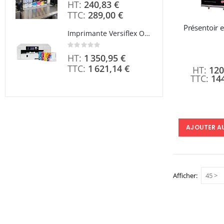
240,83 €
Rating
0%
289,00 €
Présentoir 
Imprimante Versiflex Objet et Textile : Kit Versiflex SG1000
Rating:
0%
1 350,95 €
1 621,14 €
120
14
AJOUTER A
Afficher