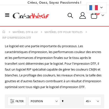
Créez, Osez, Soyez Passionnés !
produits
0
Basculer
Panier
la
Pack 6L Encres pour transfert DTF avec solution de nettoyage
Planche de Transfert DTF UV - Format A3 - 27 x 42 cm
navigation
Rating:
7,92 €
0%
240,83 €
MATÉRIEL DTF & UV
MATÉRIEL DTF POUR TEXTILES
9,50 €
289,00 €
RIP D'IMPRESSION DTF
6,50 €
À partir de
Le logiciel est une partie importante du processus. Les
Encre pour transfert DTF - 2eme Génération - Blanc - 1L
Planche de Transfert DTF - Format A3 - 28 x 42 cm - Expédié en 6 heures
caractéristiques d'impression, les performances couleur des encres
40,83 €
8,25 €
et les performances d'impression finales sur le tissu après le
49,00 €
9,90 €
transfert sont déterminées par le logiciel. Pour l'impression DTF, il
5,40 €
À partir de
faut un logiciel RIP spécialisé capable de gérer les couleurs CMJN et
Imprimante UV LED SureColor SC-V1000 EPSON - Garantie 3 ans
blanches. Le profilage des couleurs, les niveaux d'encre, la taille des
Rating:
0%
gouttes et d'autres facteurs contribuant à un résultat d'impression
7 491,67 €
8 990,00 €
optimisé sont tous régis par le logiciel d'impression DTF.
Par
FILTER
ordre