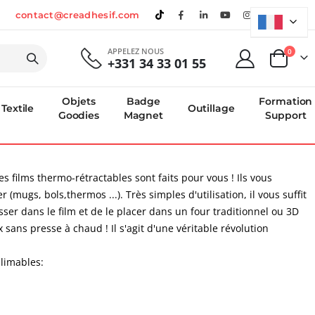
contact@creadhesif.com
APPELEZ NOUS
produi
0
+331 34 33 01 55
Panier
Objets
Badge
Formation
Textile
Outillage
Goodies
Magnet
Support
s films thermo-rétractables sont faits pour vous ! Ils vous
ugs, bols,thermos ...). Très simples d'utilisation, il vous suffit
sser dans le film et de le placer dans un four traditionnel ou 3D
x sans presse à chaud ! Il s'agit d'une véritable révolution
limables: