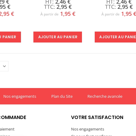
29 €
2,46 €
2,46 €
,95 €
2,95 €
2,95 €
2,95 €
1,95 €
1,95 
À partir de
À partir de
U PANIER
AJOUTER AU PANIER
AJOUTER AU PANI
Nos engagements
Plan du Site
Recherche avancée
COMMANDE
VOTRE SATISFACTION
aiement
Nos engagements