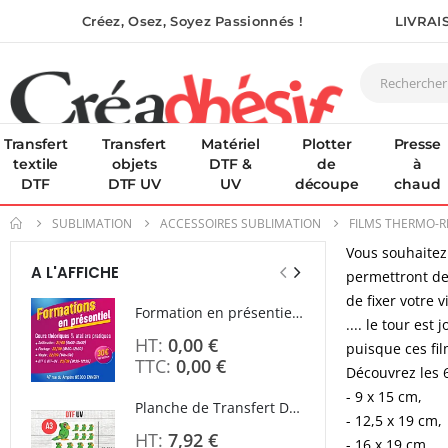
Créez, Osez, Soyez Passionnés !
LIVRAI
Transfert
Transfert
Matériel
Plotter
Presse
textile
objets
DTF &
de
à
DTF
DTF UV
UV
découpe
chaud
SUBLIMATION
ACCESSOIRES SUBLIMATION
FILMS THERMO-
Vous souhaitez 
A L'AFFICHE
permettront de 
de fixer votre 
Formation en présentiel (demi-journée)
.... le tour es
Rating
0,00 €
0%
puisque ces fil
0,00 €
Découvrez les 
- 9 x 15 cm,
Planche de Transfert DTF UV - Format A3 - 27 x 42 cm
- 12,5 x 19 cm,
7,92 €
- 16 x 19 cm,