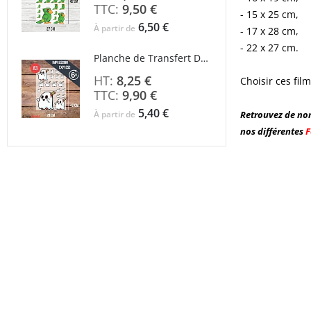
9,50 €
- 15 x 25 cm,
6,50 €
À partir de
- 17 x 28 cm,
- 22 x 27 cm.
Planche de Transfert DTF - Format A3 - 28 x 42 cm - Expédié en 6 heures
8,25 €
Choisir ces fil
9,90 €
5,40 €
À partir de
Retrouvez de nom
nos différentes
F