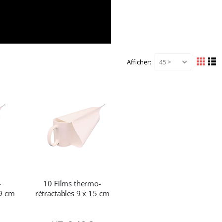
Afficher
Afficher
Grille
Li
en
-
10 Films thermo-
19 cm
rétractables 9 x 15 cm