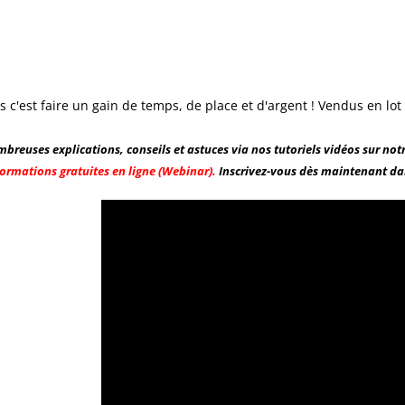
49,99 €
0%
7 491,67 €
59,99 €
8 990,00 €
Encre pour transfert DTF - 2eme Génération - Blanc - 1L
40,83 €
ms c'est faire un gain de temps, de place et d'argent ! Vendus en lot
49,00 €
breuses explications, conseils et astuces via nos tutoriels vidéos sur not
ormations gratuites en ligne (Webinar).
Inscrivez-vous dès maintenant dan