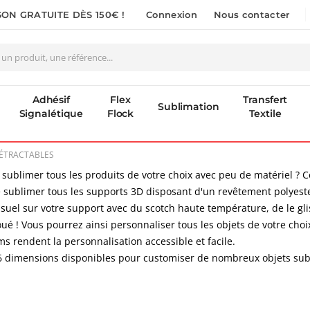
SON GRATUITE DÈS 150€ !
Connexion
Nous contacter
Adhésif
Flex
Transfert
Sublimation
Signalétique
Flock
Textile
RÉTRACTABLES
sublimer tous les produits de votre choix avec peu de matériel ? Ce
sublimer tous les supports 3D disposant d'un revêtement polyester (m
visuel sur votre support avec du scotch haute température, de le gli
Imprimante Versiflex Objet et Textile : Kit Versiflex SG1000
Pack 6L Encres pour transfert DTF avec solution de nettoyage
t joué ! Vous pourrez ainsi personnaliser tous les objets de votre choi
:
Rating:
0%
ms rendent la personnalisation accessible et facile.
1 350,95 €
240,83 €
6 dimensions disponibles pour customiser de nombreux objets sub
1 621,14 €
289,00 €
Imprimante UV LED SureColor SC-V1000 EPSON - Garantie 3 ans
Nouveauté ! Tour de rangement pour Flex ou Vinyle - 36 emplacements
Rating: