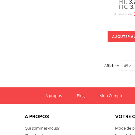
3,
3
À partir de
AJOUTER A
Afficher
A propos
Blog
Mon Compte
A PROPOS
VOTRE 
Qui sommes-nous?
Mode de p