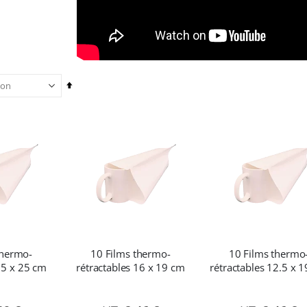
Par
ordre
décroissant
thermo-
10 Films thermo-
10 Films thermo
15 x 25 cm
rétractables 16 x 19 cm
rétractables 12.5 x 