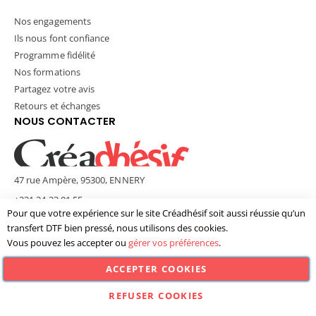
Nos engagements
Ils nous font confiance
Programme fidélité
Nos formations
Partagez votre avis
Retours et échanges
NOUS CONTACTER
47 rue Ampère, 95300, ENNERY
+331 34 33 01 55
Pour que votre expérience sur le site Créadhésif soit aussi réussie qu’un
contact@creadhesif.com
transfert DTF bien pressé, nous utilisons des cookies.
Lun - Ven / 9h30 - 12h00 & 14h00 - 17h00
Vous pouvez les accepter ou
gérer vos préférences
.
ACCEPTER COOKIES
© Créadhésif 2025. Tous Droits Réservés.
REFUSER COOKIES