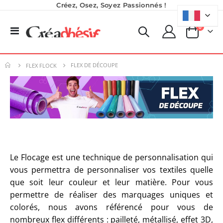
Créez, Osez, Soyez Passionnés !
produits
0
Basculer
Panier
la
Planche de Transfert DTF - Format A3 - 28 x 42 cm - Expédié en 6 heures
Imprimante Versiflex Objet et Textile : Kit Versiflex SG1000
navigation
Rating:
8,25 €
0%
FLEX DE DÉCOUPE
1 350,95 €
FLEX FLOCK
9,90 €
1 621,14 €
5,40 €
À partir de
Nouveauté ! Tour de rangement pour Flex ou Vinyle - 36 emplacements
Planche de Transfert DTF UV - Format A3 - 27 x 42 cm
49,99 €
7,92 €
59,99 €
9,50 €
6,50 €
À partir de
Le Flocage est une technique de personnalisation qui
Encre pour transfert DTF - 2eme Génération - Blanc - 1L
vous permettra de personnaliser vos textiles quelle
40,83 €
que soit leur couleur et leur matière. Pour vous
49,00 €
permettre de réaliser des marquages uniques et
colorés, nous avons référencé pour vous de
nombreux flex différents : pailleté, métallisé, effet 3D,