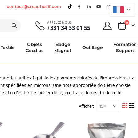
contact@creadhesif.com
APPELEZ NOUS
produi
0
+331 34 33 01 55
Panier
Objets
Badge
Formation
Textile
Outillage
Goodies
Magnet
Support
atériau adhésif qui lie les pigments colorés de l'impression aux
ont spécifiées en microns. Une note appropriée doit être choisie
é afin d'éviter de laisser de légère trace de résidu de colle.
Afficher
Afficher
Grille
Li
en