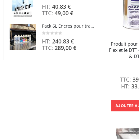
40,83 €
49,00 €
Pack 6L Encres pour transfert DTF avec solution de nettoyage
Rating:
Rating
0%
0%
240,83 €
Produit pour 
289,00 €
Flex et le DTF 
& D
39
33
AJOUTER A