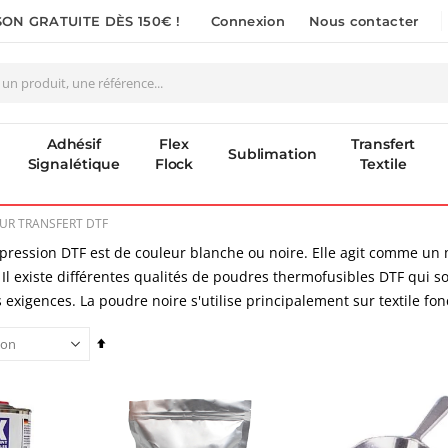
SON GRATUITE DÈS 150€ !
Connexion
Nous contacter
Adhésif
Flex
Transfert
Sublimation
Signalétique
Flock
Textile
UR TRANSFERT DTF
pression DTF est de couleur blanche ou noire. Elle agit comme un m
. Il existe différentes qualités de poudres thermofusibles DTF qui s
 exigences. La poudre noire s'utilise principalement sur textile fonc
Planche de Transfert DTF UV - Format A3 - 27 x 42 cm
Formation en présentiel (demi-journée)
7,92 €
0,00 €
Par
9,50 €
0,00 €
ordre
6,50 €
r de
décroissant
Imprimante Versiflex Objet et Textile : Kit Versiflex SG1000
Rating:
Nouveauté ! Tour de rangement pour Flex ou Vinyle - 36 emplacements
0%