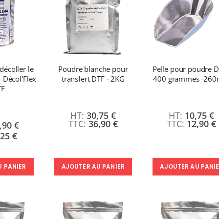
1 350,95 €
49,99 €
1 621,14 €
59,99 €
Imprimante UV LED SureColor SC-V1000 EPSON - Garantie 3 ans
:
7 491,67 €
décoller le
Poudre blanche pour
Pelle pour poudre D
8 990,00 €
- Décol'Flex
transfert DTF - 2KG
400 grammes -26
TF
30,75 €
10,75 €
36,90 €
12,90 €
,90 €
,25 €
AJOUTER AU PANIER
AJOUTER AU PANI
U PANIER