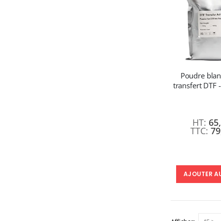
Poudre bla
transfert DTF 
65
79
AJOUTER A