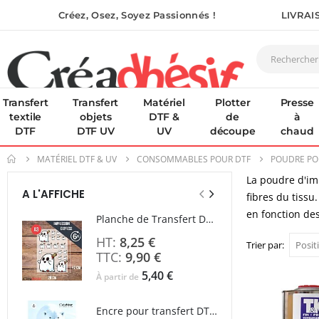
Créez, Osez, Soyez Passionnés !
LIVRAI
Transfert
Transfert
Matériel
Plotter
Presse
textile
objets
DTF &
de
à
DTF
DTF UV
UV
découpe
chaud
MATÉRIEL DTF & UV
CONSOMMABLES POUR DTF
POUDRE PO
La poudre d'im
A L'AFFICHE
fibres du tissu
en fonction des
Planche de Transfert DTF - Format A3 - 28 x 42 cm - Expédié en 6 heures
8,25 €
Trier par
9,90 €
5,40 €
À partir de
À parti
Encre pour transfert DTF - 2eme Génération - Blanc - 1L