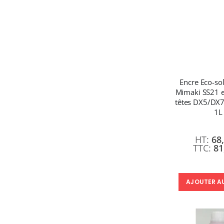
Encre Eco-so
Mimaki SS21 e
têtes DX5/DX7
1L
68
81
AJOUTER A