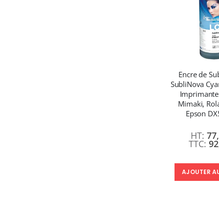
Encre de Su
SubliNova Cyan
Imprimante
Mimaki, Rola
Epson DX
77
92
AJOUTER A