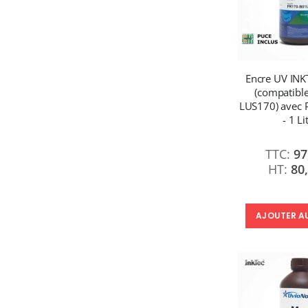
Encre UV IN
(compatibl
LUS170) avec P
- 1 Li
97
80
AJOUTER A