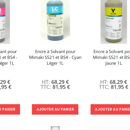
vant pour
Encre à Solvant pour
Encre à Solvant po
 et BS4 -
Mimaki SS21 et BS4 - Cyan
Mimaki SS21 et BS
éger 1L
Léger 1L
Jaune 1L
,29 €
68,29 €
68,29 €
,95 €
81,95 €
81,95 €
U PANIER
AJOUTER AU PANIER
AJOUTER AU PANI