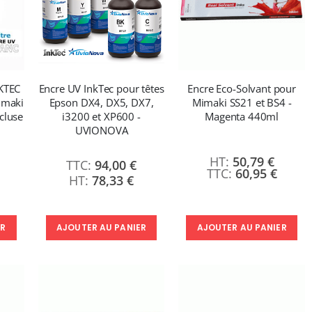
KTEC
Encre UV InkTec pour têtes
Encre Eco-Solvant pour
imaki
Epson DX4, DX5, DX7,
Mimaki SS21 et BS4 -
cluse
i3200 et XP600 -
Magenta 440ml
UVIONOVA
50,79 €
94,00 €
60,95 €
78,33 €
ER
AJOUTER AU PANIER
AJOUTER AU PANIER