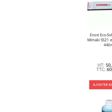
Encre Eco-So
Mimaki SS21 et
440
50
60
AJOUTER A