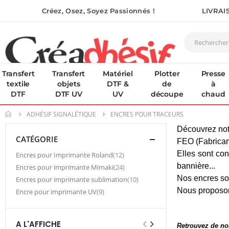
Créez, Osez, Soyez Passionnés !
LIVRAI
Transfert
Transfert
Matériel
Plotter
Presse
textile
objets
DTF &
de
à
DTF
DTF UV
UV
découpe
chaud
ADHÉSIF SIGNALÉTIQUE
ENCRES POUR TRACEURS
Découvrez notr
CATÉGORIE
FEO (Fabrican
Elles sont con
article
Encres pour Imprimante Roland
12
bannière...
article
Encres pour imprimante Mimaki
24
Nos encres son
article
Encres pour imprimante sublimation
10
Nous proposon
article
Encre pour imprimante UV
9
A L'AFFICHE
Retrouvez de nom