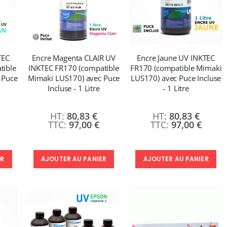
TEC
Encre Magenta CLAIR UV
Encre Jaune UV INKTEC
tible
INKTEC FR170 (compatible
FR170 (compatible Mimaki
 Puce
Mimaki LUS170) avec Puce
LUS170) avec Puce Incluse
Incluse - 1 Litre
- 1 Litre
80,83 €
80,83 €
97,00 €
97,00 €
ER
AJOUTER AU PANIER
AJOUTER AU PANIER