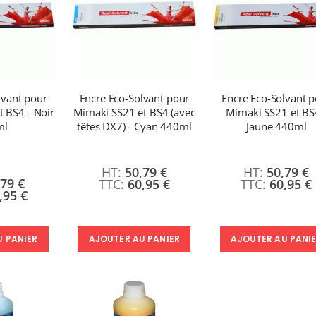
lvant pour
Encre Eco-Solvant pour
Encre Eco-Solvant 
 BS4 - Noir
Mimaki SS21 et BS4 (avec
Mimaki SS21 et BS
ml
têtes DX7) - Cyan 440ml
Jaune 440ml
50,79 €
50,79 €
,79 €
60,95 €
60,95 €
,95 €
AJOUTER AU PANIER
AJOUTER AU PANI
U PANIER