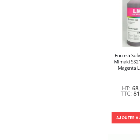
Encre à Sol
Mimaki SS21
Magenta L
68
81
AJOUTER A