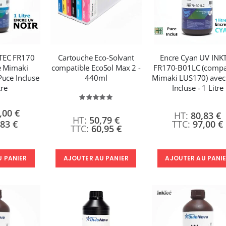
KTEC FR170
Cartouche Eco-Solvant
Encre Cyan UV INK
e Mimaki
compatible EcoSol Max 2 -
FR170-B01LC (compa
uce Incluse
440ml
Mimaki LUS170) avec
tre
Incluse - 1 Litre
Évaluation:
100%
,00 €
80,83 €
50,79 €
,83 €
97,00 €
60,95 €
U PANIER
AJOUTER AU PANIER
AJOUTER AU PANI