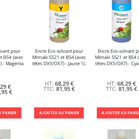
lvant pour
Encre Eco-solvant pour
Encre Eco-solvant 
t BS4 (avec
Mimaki SS21 et BS4 (avec
Mimaki SS21 et BS4 
) - Magenta
têtes DX5/DX7) - Jaune 1L
têtes DX5/DX7) - Cy
68,29 €
68,29 €
,29 €
81,95 €
81,95 €
,95 €
U PANIER
AJOUTER AU PANIER
AJOUTER AU PANI