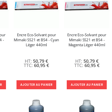
pour
Encre Eco-Solvant pour
Encre Eco-Solvant pour
4 -
Mimaki SS21 et BS4 - Cyan
Mimaki SS21 et BS4 -
Léger 440ml
Magenta Léger 440ml
50,79 €
50,79 €
60,95 €
60,95 €
ER
AJOUTER AU PANIER
AJOUTER AU PANIER