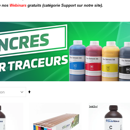
de nos
Webinars
gratuits (catégorie Support sur notre site).
Planche de Transfert DTF UV - Format A3 - 27 x 42 cm
Formation en présentiel (demi-journée)
7,92 €
0,00 €
9,50 €
0,00 €
6,50 €
À partir de
Nouveauté ! Tour de rangement pour Flex ou Vinyle - 36 emplacements
Pack 6L Encres pour transfert DTF avec solution de nettoyage
49,99 €
Rating:
59,99 €
0%
240,83 €
289,00 €
Encre pour transfert DTF - 2eme Génération - Blanc - 1L
40,83 €
49,00 €
Par
ordre
décroissant