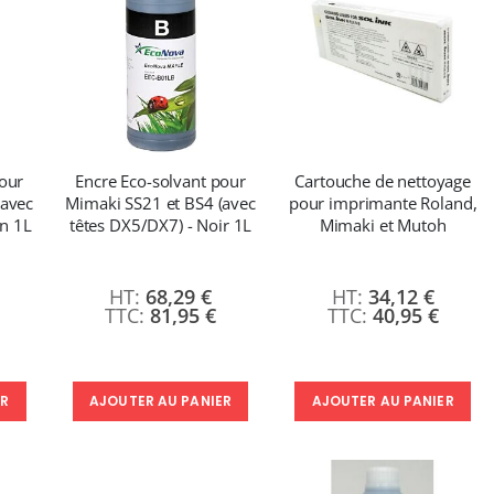
pour
Encre Eco-solvant pour
Cartouche de nettoyage
(avec
Mimaki SS21 et BS4 (avec
pour imprimante Roland,
an 1L
têtes DX5/DX7) - Noir 1L
Mimaki et Mutoh
68,29 €
34,12 €
81,95 €
40,95 €
ER
AJOUTER AU PANIER
AJOUTER AU PANIER