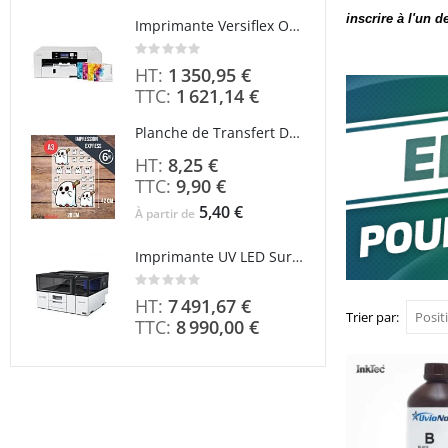
inscrire à l'un 
Imprimante Versiflex Objet et Textile : Kit Versiflex SG1000
Rating:
0%
1 350,95 €
1 621,14 €
Planche de Transfert DTF - Format A3 - 28 x 42 cm - Expédié en 6 heures
8,25 €
9,90 €
5,40 €
À partir de
Imprimante UV LED SureColor SC-V1000 EPSON - Garantie 3 ans
Rating:
0%
7 491,67 €
Trier par
8 990,00 €