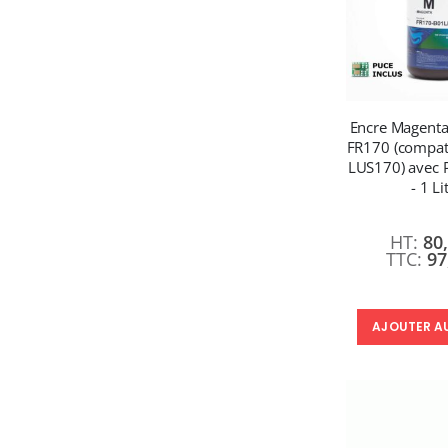
Encre Magent
FR170 (compat
LUS170) avec P
- 1 Li
80
97
AJOUTER A