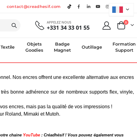
contact@creadhesif.com
APPELEZ NOUS
produi
0
+331 34 33 01 55
Panier
Objets
Badge
Formation
Textile
Outillage
Goodies
Magnet
Support
nel. Nos encres offrent une excellente alternative aux encres
e très bonne adhérence sur de nombreux supports flex, vinyle,
 vos encres, mais pas la qualité de vos impressions !
ur Roland, Mimaki et Mutoh.
notre chaine
YouTube
: Créadhésif ! Vous pouvez également vous