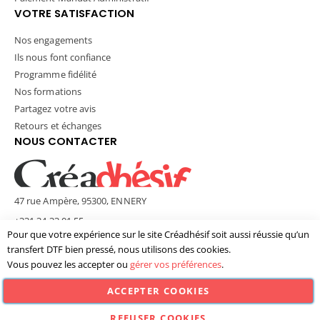
VOTRE SATISFACTION
Nos engagements
Ils nous font confiance
Programme fidélité
Nos formations
Partagez votre avis
Retours et échanges
NOUS CONTACTER
47 rue Ampère, 95300, ENNERY
+331 34 33 01 55
Pour que votre expérience sur le site Créadhésif soit aussi réussie qu’un
contact@creadhesif.com
transfert DTF bien pressé, nous utilisons des cookies.
Lun - Ven / 9h30 - 12h00 & 14h00 - 17h00
Vous pouvez les accepter ou
gérer vos préférences
.
ACCEPTER COOKIES
© Créadhésif 2025. Tous Droits Réservés.
REFUSER COOKIES