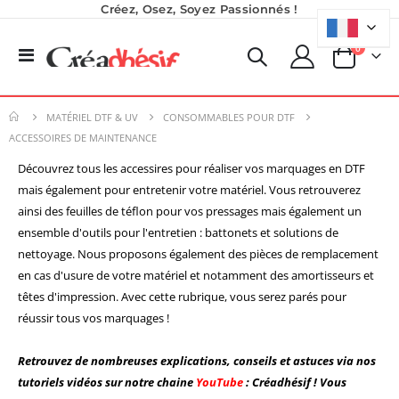
Créez, Osez, Soyez Passionnés !
produits
0
Basculer
Panier
la
Imprimante UV LED SureColor SC-V1000 EPSON - Garantie 3 ans
Nouveauté ! Tour de rangement pour Flex ou Vinyle - 36 emplacements
navigation
Rating:
0%
49,99 €
7 491,67 €
MATÉRIEL DTF & UV
CONSOMMABLES POUR DTF
59,99 €
8 990,00 €
ACCESSOIRES DE MAINTENANCE
Découvrez tous les accessires pour réaliser vos marquages en DTF
Planche de Transfert DTF - Format A3 - 28 x 42 cm - Expédié en 6 heures
Encre pour transfert DTF - 2eme Génération - Blanc - 1L
mais également pour entretenir votre matériel. Vous retrouverez
8,25 €
40,83 €
ainsi des feuilles de téflon pour vos pressages mais également un
9,90 €
49,00 €
ensemble d'outils pour l'entretien : battonets et solutions de
5,40 €
À partir de
nettoyage. Nous proposons également des pièces de remplacement
en cas d'usure de votre matériel et notamment des amortisseurs et
Planche de Transfert DTF UV - Format A3 - 27 x 42 cm
têtes d'impression. Avec cette rubrique, vous serez parés pour
7,92 €
réussir tous vos marquages !
9,50 €
6,50 €
À partir de
Retrouvez de nombreuses explications, conseils et astuces via nos
tutoriels vidéos sur notre chaine
YouTube
: Créadhésif ! Vous