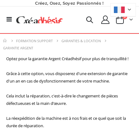
Créez, Osez, Soyez Passionnés !
produits
0
Basculer
Panier
la
Formation en présentiel (demi-journée)
Encre pour transfert DTF - 2eme Génération - Blanc - 1L
navigation
0,00 €
40,83 €
FORMATION SUPPORT
GARANTIES & LOCATION
0,00 €
49,00 €
GARANTIE ARGENT
Planche de Transfert DTF UV - Format A3 - 27 x 42 cm
Optez pour la garantie Argent Créadhésif pour plus de tranquillité !
Nouveauté ! Tour de rangement pour Flex ou Vinyle - 36 emplacements
7,92 €
49,99 €
9,50 €
Grâce à cette option, vous disposerez d'une extension de garantie
59,99 €
6,50 €
d'un an en cas de dysfonctionnement de votre machine.
À partir de
Pack 6L Encres pour transfert DTF avec solution de nettoyage
Cela inclut la réparation, c'est-à-dire le changement de pièces
Rating:
défectueuses et la main d’œuvre.
0%
240,83 €
289,00 €
La réexpédition de la machine est à nos frais et ce quel que soit la
durée de réparation.