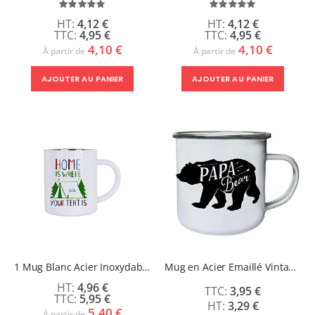
Évaluation:
Évaluation:
100%
100%
4,12 €
4,12 €
4,95 €
4,95 €
4,10 €
4,10 €
À partir de
À partir de
AJOUTER AU PANIER
AJOUTER AU PANIER
1 Mug Blanc Acier Inoxydable - LUNA
Mug en Acier Emaillé Vintage 10 oz - CARDIF
4,96 €
3,95 €
5,95 €
3,29 €
5,40 €
À partir de