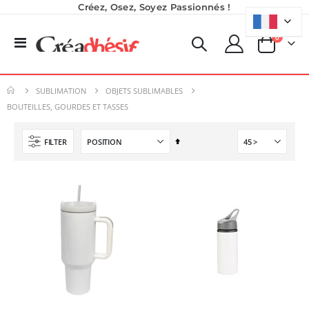
Créez, Osez, Soyez Passionnés !
produits
0
Basculer
Panier
la
Planche de Transfert DTF UV - Format A3 - 27 x 42 cm
Encre pour transfert DTF - 2eme Génération - Blanc - 1L
navigation
7,92 €
40,83 €
SUBLIMATION
OBJETS SUBLIMABLES
9,50 €
49,00 €
BOUTEILLES, GOURDES ET TASSES
6,50 €
À partir de
Planche de Transfert DTF - Format A3 - 28 x 42 cm - Expédié en 6 heures
Imprimante UV LED SureColor SC-V1000 EPSON - Garantie 3 ans
Par
FILTER
8,25 €
ordre
Rating:
9,90 €
0%
décroissant
7 491,67 €
5,40 €
À partir de
8 990,00 €
Imprimante Versiflex Objet et Textile : Kit Versiflex SG1000
Rating:
0%
1 350,95 €
1 621,14 €