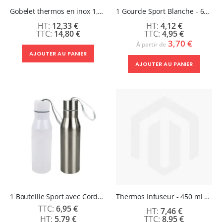
Gobelet thermos en inox 1,2 L sublimable – Blanc brillant avec anse et paille (40oz)
1 Gourde Sport Blanche - 650 ml - SPARK
12,33 €
4,12 €
14,80 €
4,95 €
3,70 €
À partir de
AJOUTER AU PANIER
AJOUTER AU PANIER
1 Bouteille Sport avec Cordon - 450 ml - MOXIE
Thermos Infuseur - 450 ml - NOVA
6,95 €
7,46 €
5,79 €
8,95 €