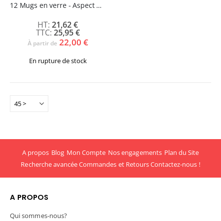
12 Mugs en verre - Aspect givré - ALAMY
21,62 €
25,95 €
22,00 €
À partir de
En rupture de stock
A propos
Blog
Mon Compte
Nos engagements
Plan du Site
Recherche avancée
Commandes et Retours
Contactez-nous !
A PROPOS
Qui sommes-nous?