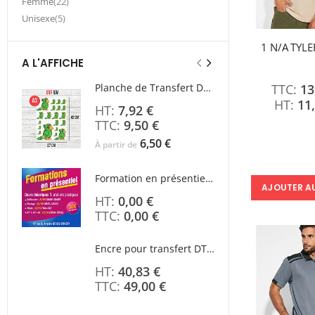
article
Femme
22
article
Unisexe
5
1 N/A TYLE
A L'AFFICHE
Planche de Transfert DTF UV - Format A3 - 27 x 42 cm
13
11
7,92 €
9,50 €
6,50 €
À partir de
Formation en présentiel (demi-journée)
AJOUTER A
0,00 €
0,00 €
À parti
Encre pour transfert DTF - 2eme Génération - Blanc - 1L
Rating
40,83 €
0%
49,00 €