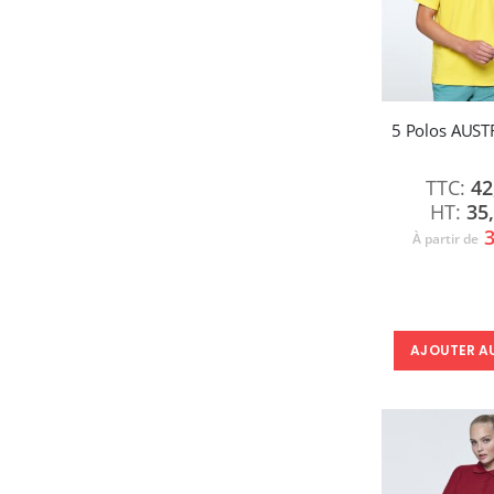
5 Polos AUST
42
35
3
À partir de
AJOUTER A