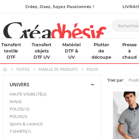
Créez, Osez, Soyez Passionnés !
LIVRAI
Transfert
Transfert
Matériel
Plotter
Presse
textile
objets
DTF &
de
à
DTF
DTF UV
UV
découpe
chaud
TEXTILE
FAMILLE DE PRODUITS
POLOS
Trier par
UNIVERS
article
HAUTE VISIBILITÉ
2
article
N/A
4
article
POLOS
12
article
POLOS
5
article
Sports & Loisirs
3
article
T-SHIRTS
1