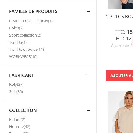
FAMILLE DE PRODUITS
1 POLOS BOW
article
LIMITED COLLECTION
1
article
Polos
7
15
article
Sport collection
2
12
article
T-shirts
1
1
À partir de
article
T-shirts et polos
11
article
WORKWEAR
10
FABRICANT
AJOUTER A
article
Roly
37
article
Sols
36
COLLECTION
article
Enfant
2
article
Homme
42