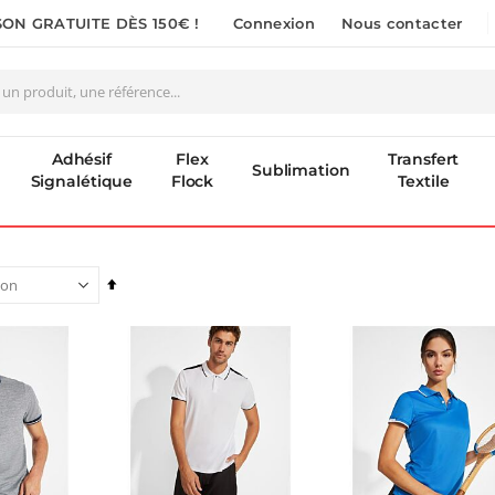
SON GRATUITE DÈS 150€ !
Connexion
Nous contacter
Adhésif
Flex
Transfert
Sublimation
Signalétique
Flock
Textile
Par
ordre
décroissant