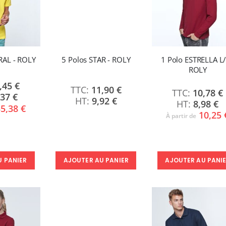
RAL - ROLY
5 Polos STAR - ROLY
1 Polo ESTRELLA L/
ROLY
,45 €
11,90 €
10,78 €
,37 €
9,92 €
8,98 €
5,38 €
10,25 
À partir de
AJOUTER AU PANI
U PANIER
AJOUTER AU PANIER