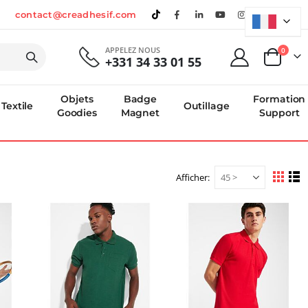
contact@creadhesif.com
APPELEZ NOUS
produi
0
+331 34 33 01 55
Panier
Objets
Badge
Formation
Textile
Outillage
Goodies
Magnet
Support
Afficher
Afficher
Grille
Li
en