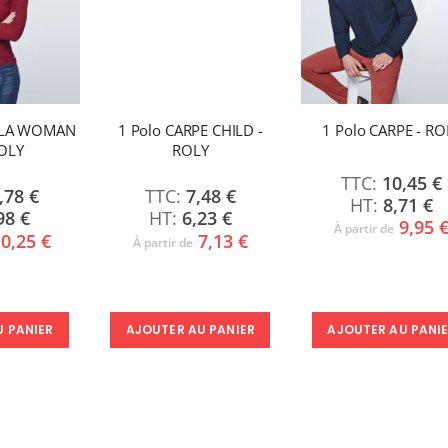
ELLA WOMAN
1 Polo CARPE CHILD -
1 Polo CARPE - RO
ROLY
ROLY
10,45 €
,78 €
7,48 €
8,71 €
98 €
6,23 €
9,95 
À partir de
0,25 €
7,13 €
À partir de
U PANIER
AJOUTER AU PANIER
AJOUTER AU PANI