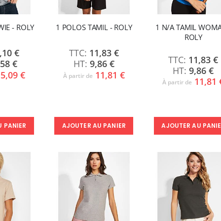
IE - ROLY
1 POLOS TAMIL - ROLY
1 N/A TAMIL WOMA
ROLY
,10 €
11,83 €
11,83 €
,58 €
9,86 €
9,86 €
5,09 €
11,81 €
À partir de
11,81 
À partir de
AJOUTER AU PANI
U PANIER
AJOUTER AU PANIER