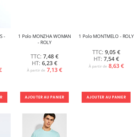
S -
1 Polo MONZHA WOMAN
1 Polo MONTMELO - ROLY
- ROLY
9,05 €
7,48 €
7,54 €
6,23 €
8,63 €
À partir de
€
7,13 €
À partir de
ER
AJOUTER AU PANIER
AJOUTER AU PANIER