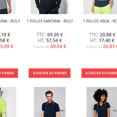
RAI - ROLY
1 POLOS SANTANA - ROLY
1 POLOS VEGA - R
,10 €
69,05 €
20,88 €
,58 €
57,54 €
17,40 €
5,09 €
69,04 €
20,87 
À partir de
À partir de
U PANIER
AJOUTER AU PANIER
AJOUTER AU PANI