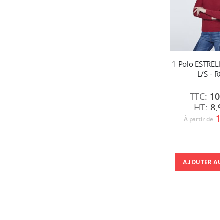
1 Polo ESTR
L/S - 
10
8,
1
À partir de
AJOUTER A