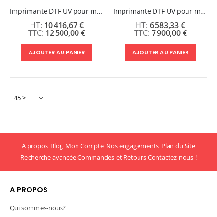
Imprimante DTF UV pour marquage sur objet - 60cm 3 têtes I3200
Imprimante DTF UV pour marquage sur objet - 30cm - 2 Têtes Epson I1600
10 416,67 €
6 583,33 €
12 500,00 €
7 900,00 €
AJOUTER AU PANIER
AJOUTER AU PANIER
A propos
Blog
Mon Compte
Nos engagements
Plan du Site
Recherche avancée
Commandes et Retours
Contactez-nous !
A PROPOS
Qui sommes-nous?