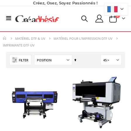
Créez, Osez, Soyez Passionnés !
produits
0
Basculer
Panier
la
Planche de Transfert DTF - Format A3 - 28 x 42 cm - Expédié en 6 heures
Encre pour transfert DTF - 2eme Génération - Blanc - 1L
navigation
8,25 €
40,83 €
MATÉRIEL DTF & UV
MATÉRIEL POUR L'IMPRESSION DTF UV
9,90 €
49,00 €
IMPRIMANTE DTF UV
5,40 €
À partir de
Imprimante UV LED SureColor SC-V1000 EPSON - Garantie 3 ans
Imprimante Versiflex Objet et Textile : Kit Versiflex SG1000
Par
Rating:
FILTER
0%
ordre
Rating:
7 491,67 €
0%
décroissant
1 350,95 €
8 990,00 €
1 621,14 €
Nouveauté ! Tour de rangement pour Flex ou Vinyle - 36 emplacements
49,99 €
59,99 €