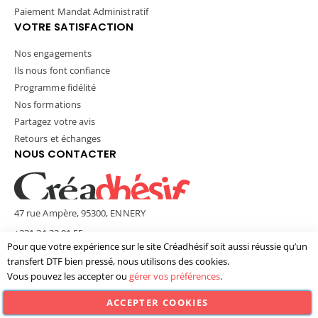
Paiement Mandat Administratif
VOTRE SATISFACTION
Nos engagements
Ils nous font confiance
Programme fidélité
Nos formations
Partagez votre avis
Retours et échanges
NOUS CONTACTER
47 rue Ampère, 95300, ENNERY
+331 34 33 01 55
Pour que votre expérience sur le site Créadhésif soit aussi réussie qu’un
contact@creadhesif.com
transfert DTF bien pressé, nous utilisons des cookies.
Lun - Ven / 9h30 - 12h00 & 14h00 - 17h00
Vous pouvez les accepter ou
gérer vos préférences
.
ACCEPTER COOKIES
© Créadhésif 2025. Tous Droits Réservés.