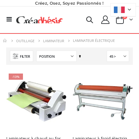
Créez, Osez, Soyez Passionnés !
produits
0
Basculer
Panier
la
Pack 6L Encres pour transfert DTF avec solution de nettoyage
Imprimante Versiflex Objet et Textile : Kit Versiflex SG1000
navigation
Rating:
Rating:
0%
0%
LAMINATEUR ÉLECTRIQUE
240,83 €
1 350,95 €
OUTILLAGE
LAMINATEUR
289,00 €
1 621,14 €
Par
FILTER
Imprimante UV LED SureColor SC-V1000 EPSON - Garantie 3 ans
Formation en présentiel (demi-journée)
ordre
Rating:
décroissant
0%
0,00 €
7 491,67 €
0,00 €
-13%
8 990,00 €
Planche de Transfert DTF UV - Format A3 - 27 x 42 cm
7,92 €
9,50 €
6,50 €
À partir de
Laminateur à chaud au format A2
Laminateur à froid électrique de laize 1300 mm