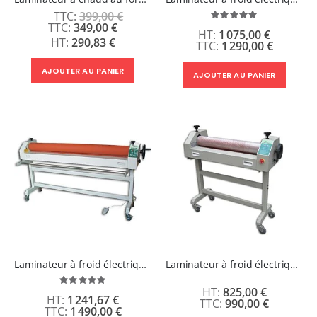
399,00 €
Évaluation:
Prix
349,00 €
100%
1 075,00 €
Spécial
290,83 €
1 290,00 €
AJOUTER AU PANIER
AJOUTER AU PANIER
Laminateur à froid électrique de laize 1600 mm
Laminateur à froid électrique de laize 750 mm
Évaluation:
825,00 €
100%
1 241,67 €
990,00 €
1 490,00 €