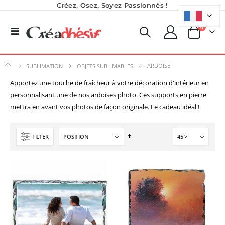
Créez, Osez, Soyez Passionnés !
produits
0
Basculer
Panier
la
Pack 6L Encres pour transfert DTF avec solution de nettoyage
Encre pour transfert DTF - 2eme Génération - Blanc - 1L
navigation
Rating:
0%
40,83 €
ARDOISE
240,83 €
SUBLIMATION
OBJETS SUBLIMABLES
49,00 €
289,00 €
Apportez une touche de fraîcheur à votre décoration d'intérieur en
Imprimante UV LED SureColor SC-V1000 EPSON - Garantie 3 ans
personnalisant une de nos ardoises photo. Ces supports en pierre
Imprimante Versiflex Objet et Textile : Kit Versiflex SG1000
Rating:
Rating:
mettra en avant vos photos de façon originale. Le cadeau idéal !
0%
0%
7 491,67 €
1 350,95 €
8 990,00 €
1 621,14 €
Par
FILTER
ordre
Formation en présentiel (demi-journée)
décroissant
0,00 €
0,00 €